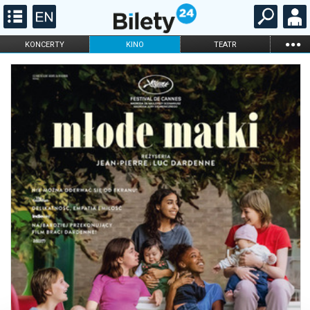
...
KONCERTY
KINO
TEATR
KABARET I
FILHARMONIA
OPERA I BALET
STAND-UP
DLA DZIECI
ONLINE
KARNETY