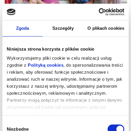
Zgoda
Szczegóły
O plikach cookies
Niniejsza strona korzysta z plików cookie
Wykorzystujemy pliki cookie w celu realizacji usług
zgodnie z
Polityką cookies
, do spersonalizowania treści
i reklam, aby oferować funkcje społecznościowe i
analizować ruch w naszej witrynie. Informacje o tym, jak
Młode matki
korzystasz z naszej witryny, udostępniamy partnerom
społecznościowym, reklamowym i analitycznym.
Partnerzy mogą połączyć te informacje z innymi danymi
reż. Jean-Pierre Dardenne, Luc Dardenne | Belgia, Francja | 2025
otrzymanymi od Ciebie lub uzyskanymi podczas
Akcja nowego filmu braci Dardenne rozgrywa się w domu opieki
korzystania z ich usług.
dla młodych matek w belgijskim Liège. Poznajemy pięć nastolatek
– Julie, Jessicę, Perlę, Naïmę i Ariane – zmuszonych do tego, by
Wybór
zmierzyć się z trudami wczesnego macierzyństwa. Każda z
dziewczyn, których los do tej pory nie oszczędzał, ma inną historię.
Niezbędne
zgody