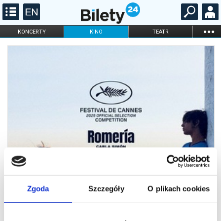
...
KONCERTY
KINO
TEATR
KABARET I
FILHARMONIA
OPERA I BALET
STAND-UP
DLA DZIECI
ONLINE
KARNETY
Zgoda
Szczegóły
O plikach cookies