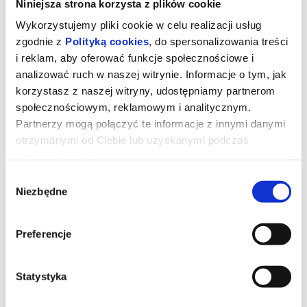
Niniejsza strona korzysta z plików cookie
Wykorzystujemy pliki cookie w celu realizacji usług
zgodnie z
Polityką cookies
, do spersonalizowania treści
i reklam, aby oferować funkcje społecznościowe i
analizować ruch w naszej witrynie. Informacje o tym, jak
korzystasz z naszej witryny, udostępniamy partnerom
społecznościowym, reklamowym i analitycznym.
Partnerzy mogą połączyć te informacje z innymi danymi
Romería
otrzymanymi od Ciebie lub uzyskanymi podczas
korzystania z ich usług.
Wybór
reż. Carla Simón | Hiszpania | 2026
Niezbędne
zgody
Osiemnastoletnia Marina odwiedza swoich biologicznych, dotąd
nieznanych dziadków. Potrzebuje ich podpisu do dopełnienia
formalności związanych ze stypendium na studia filmowe. Z
Preferencje
pozoru techniczna i krótka wizyta przeradza się w konfrontację z
przeszłością, rodzinnymi traumami, przemilczeniami i trudnymi
wspomnieniami. Marina spotyka członków swojej - nieswojej
rodziny, odkrywa też pamiętnik pisany ręką matki.
Statystyka
*******
Bezpieczne zakupy w Bilety24. W przypadku odwołania