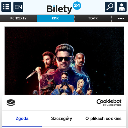
...
KONCERTY
KINO
TEATR
KABARET I
FILHARMONIA
OPERA I BALET
STAND-UP
DLA DZIECI
ONLINE
KARNETY
Zgoda
Szczegóły
O plikach cookies