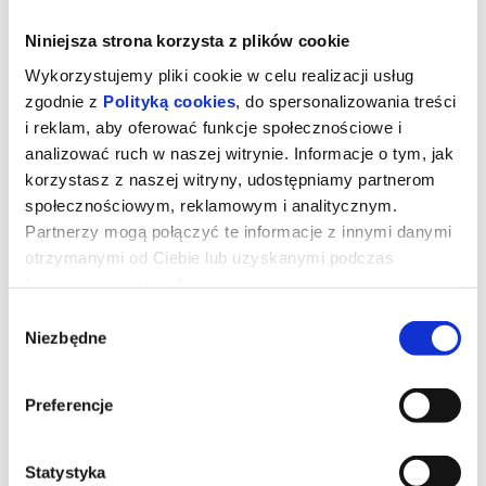
Niniejsza strona korzysta z plików cookie
Wykorzystujemy pliki cookie w celu realizacji usług
zgodnie z
Polityką cookies
, do spersonalizowania treści
i reklam, aby oferować funkcje społecznościowe i
analizować ruch w naszej witrynie. Informacje o tym, jak
korzystasz z naszej witryny, udostępniamy partnerom
społecznościowym, reklamowym i analitycznym.
Partnerzy mogą połączyć te informacje z innymi danymi
otrzymanymi od Ciebie lub uzyskanymi podczas
korzystania z ich usług.
Mortal Kombat II
Wybór
Niezbędne
zgody
Dominacja Shao Khana (Martyn Ford) wreszcie musi zostać
przerwana. Dlatego mnich Liu Kang (Ludi Lin), była elitarną
Preferencje
żołnierka Sonya Blade (Jessica McNamee), jej mentor Jax Briggs
(Mehcad Brooks) oraz upadły były mistrz MMA Cole Young (Lewis
Tan) ponownie łączą siły, by ocalić Ziemię. Tym razem wsparcia
udziela im Johnny Cage (Karl Urban), a cała grupa rzuca się w wir
Statystyka
brutalnych walk, w których stawką jest coś więcej niż tylko własna