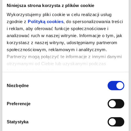
Niniejsza strona korzysta z plików cookie
Wykorzystujemy pliki cookie w celu realizacji usług
zgodnie z
Polityką cookies
, do spersonalizowania treści
i reklam, aby oferować funkcje społecznościowe i
analizować ruch w naszej witrynie. Informacje o tym, jak
korzystasz z naszej witryny, udostępniamy partnerom
społecznościowym, reklamowym i analitycznym.
Partnerzy mogą połączyć te informacje z innymi danymi
otrzymanymi od Ciebie lub uzyskanymi podczas
korzystania z ich usług.
Wybór
Niezbędne
zgody
Straszny film [DUBBING]
Preferencje
*** PREMIERA W KINIE BAŁTYK ***
Dwóch przyjaciół po raz kolejny wpada w sam środek chaosu z
udziałem zabójców, potworów i nadprzyrodzonych istot.
(filmweb.pl)
Statystyka
*******