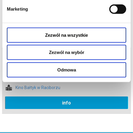
Bezpieczne zakupy w Bilety24. W przypadku odwołania
Marketing
wydarzenia, gwarantujemy automatyczny zwrot środków
potwierdzony komunikatem wysyłanym na adres e-mail, podany
podczas zakupu.
Zezwól na wszystkie
Zezwól na wybór
Bilety na termin:
13.06.2026 , g. 17:45 (sobota)
Odmowa
13.06.2026 , g. 17:45
Racibórz
Kino Bałtyk w Raciborzu
info