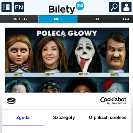
...
KONCERTY
KINO
TEATR
KABARET I
FILHARMONIA
OPERA I BALET
STAND-UP
DLA DZIECI
ONLINE
KARNETY
Zgoda
Szczegóły
O plikach cookies