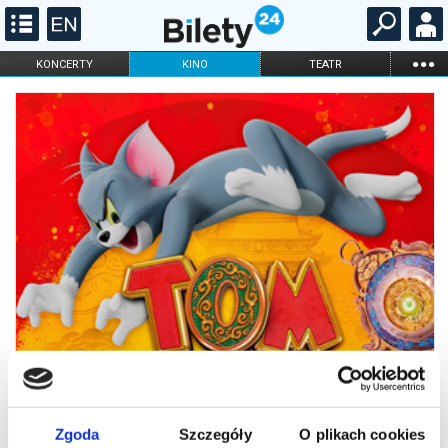
...
KONCERTY
KINO
TEATR
KABARET I
FILHARMONIA
OPERA I BALET
STAND-UP
DLA DZIECI
ONLINE
KARNETY
Zgoda
Szczegóły
O plikach cookies