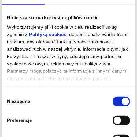
Niniejsza strona korzysta z plików cookie
Wykorzystujemy pliki cookie w celu realizacji usług
zgodnie z
Polityką cookies
, do spersonalizowania treści
i reklam, aby oferować funkcje społecznościowe i
analizować ruch w naszej witrynie. Informacje o tym, jak
korzystasz z naszej witryny, udostępniamy partnerom
społecznościowym, reklamowym i analitycznym.
Partnerzy mogą połączyć te informacje z innymi danymi
otrzymanymi od Ciebie lub uzyskanymi podczas
korzystania z ich usług.
Tom i Jerry: Przygoda w muzeum
Wybór
Niezbędne
zgody
*** PREMIERA W KINIE BAŁTYK ***
Podczas pościgu w nowojorskim Metropolitan Museum, Tom i
Preferencje
Jerry przypadkowo uruchamiają mityczny Astralny Kompas, który
przenosi ich do olśniewającego Złotego Miasta rodem ze
starożytnych legend. Tom zostaje uznany za bóstwo i staje się
ulubieńcem władcy oraz jego poddanych. Tymczasem Jerry