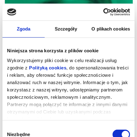
Zgoda
Szczegóły
O plikach cookies
Niniejsza strona korzysta z plików cookie
Wykorzystujemy pliki cookie w celu realizacji usług
zgodnie z
Polityką cookies
, do spersonalizowania treści
i reklam, aby oferować funkcje społecznościowe i
analizować ruch w naszej witrynie. Informacje o tym, jak
Klub Filmowy Urania: Łobuz
korzystasz z naszej witryny, udostępniamy partnerom
społecznościowym, reklamowym i analitycznym.
Partnerzy mogą połączyć te informacje z innymi danymi
Klub Filmowy Urania zaprasza na entuzjastycznie przyjęty na
otrzymanymi od Ciebie lub uzyskanymi podczas
festiwalu w Cannes debiut reżyserski aktora Harrisa
Dickinsona („Babygirl”, „W trójkącie”, wkrótce w roli Johna
korzystania z ich usług.
Lennona w superprodukcji Sama Mendesa o The Beatles).
Opuścił Lazurowe Wybrzeże z nagrodą dla najlepszego aktora
Wybór
oraz wyróżnieniem FIPRESCI w sekcji Un Certain Regard.
Niezbędne
zgody