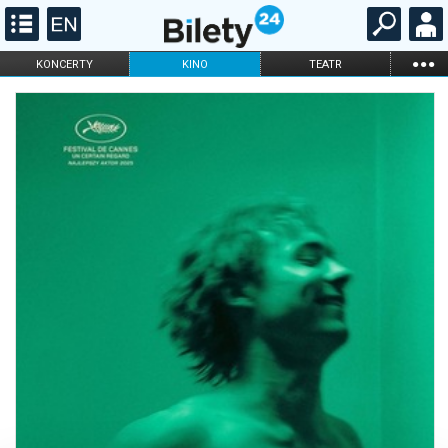
...
KONCERTY
KINO
TEATR
KABARET I
FILHARMONIA
OPERA I BALET
STAND-UP
DLA DZIECI
ONLINE
KARNETY