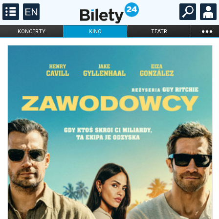
...
KONCERTY
KINO
TEATR
KABARET I
FILHARMONIA
OPERA I BALET
STAND-UP
DLA DZIECI
ONLINE
KARNETY