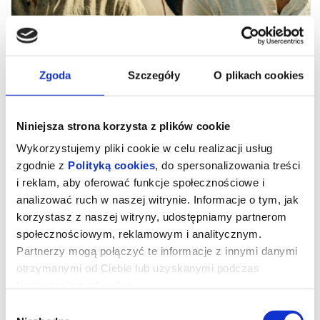
Zgoda
Szczegóły
O plikach cookies
Niniejsza strona korzysta z plików cookie
Wykorzystujemy pliki cookie w celu realizacji usług
zgodnie z
Polityką cookies
, do spersonalizowania treści
i reklam, aby oferować funkcje społecznościowe i
analizować ruch w naszej witrynie. Informacje o tym, jak
Zawodowcy
korzystasz z naszej witryny, udostępniamy partnerom
społecznościowym, reklamowym i analitycznym.
Partnerzy mogą połączyć te informacje z innymi danymi
JAKE GYLLENHAAL I HENRY CAVILL jako specjaliści od brudnej
otrzymanymi od Ciebie lub uzyskanymi podczas
roboty w błyskotliwie skonstruowanym filmie akcji w reżyserii
korzystania z ich usług.
GUYA RITCHIEGO.
Wybór
Misterna intryga, porywające sceny akcji, solidna dawka
humoru w najlepszym filmie Guya Ritchiego od czasu