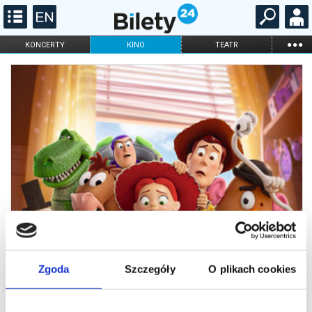
...
KONCERTY
KINO
TEATR
KABARET I
FILHARMONIA
OPERA I BALET
STAND-UP
DLA DZIECI
ONLINE
KARNETY
Zgoda
Szczegóły
O plikach cookies