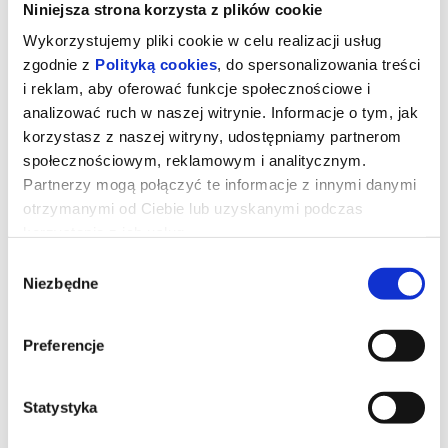
Niniejsza strona korzysta z plików cookie
Wykorzystujemy pliki cookie w celu realizacji usług
zgodnie z
Polityką cookies
, do spersonalizowania treści
i reklam, aby oferować funkcje społecznościowe i
analizować ruch w naszej witrynie. Informacje o tym, jak
korzystasz z naszej witryny, udostępniamy partnerom
społecznościowym, reklamowym i analitycznym.
Partnerzy mogą połączyć te informacje z innymi danymi
otrzymanymi od Ciebie lub uzyskanymi podczas
korzystania z ich usług.
Wybór
Toy Story 5
Niezbędne
zgody
Preferencje
Zabawki powracają w filmie Disneya i Pixara „Toy Story 5”, w
którym na scenę wkracza technologia.
Buzz, Chudy, Jessie i reszta ekipy mają trudne zadanie, gdy
przychodzi im zmierzyć się z zupełnie nowym zagrożeniem.
Statystyka
*******