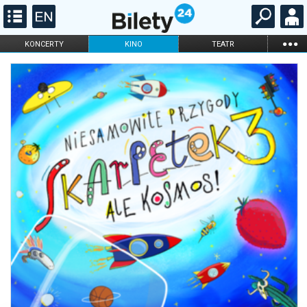
...
KONCERTY
KINO
TEATR
KABARET I
FILHARMONIA
OPERA I BALET
STAND-UP
DLA DZIECI
ONLINE
KARNETY