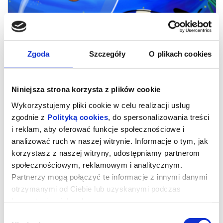
Zgoda
Szczegóły
O plikach cookies
Niniejsza strona korzysta z plików cookie
Wykorzystujemy pliki cookie w celu realizacji usług
zgodnie z
Polityką cookies
, do spersonalizowania treści
i reklam, aby oferować funkcje społecznościowe i
Niesamowite przygody skarpetek 3.
analizować ruch w naszej witrynie. Informacje o tym, jak
korzystasz z naszej witryny, udostępniamy partnerom
Ale kosmos!
społecznościowym, reklamowym i analitycznym.
Partnerzy mogą połączyć te informacje z innymi danymi
otrzymanymi od Ciebie lub uzyskanymi podczas
Najbardziej odlotowi bohaterowie książek dla dzieci powracają do
kin z nowymi przygodami. Zagadka detektywistyczna, pojedynki
korzystania z ich usług.
na Dzikim Zachodzie i podróże w kosmos to dopiero początek!
Wybór
Czy skarpetka może zostać przebiegłym szeryfem, genialnym