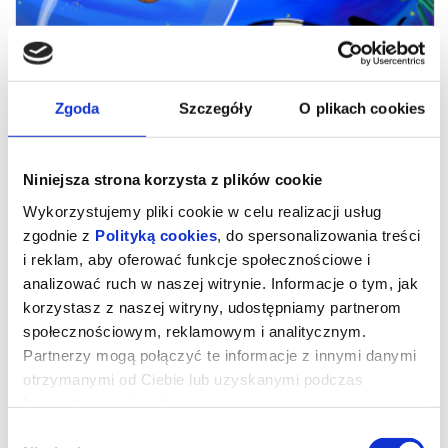
Zgoda
Szczegóły
O plikach cookies
Niniejsza strona korzysta z plików cookie
Wykorzystujemy pliki cookie w celu realizacji usług
zgodnie z
Polityką cookies
, do spersonalizowania treści
i reklam, aby oferować funkcje społecznościowe i
Niesamowite przygody skarpetek 3.
analizować ruch w naszej witrynie. Informacje o tym, jak
korzystasz z naszej witryny, udostępniamy partnerom
Ale kosmos!
społecznościowym, reklamowym i analitycznym.
Partnerzy mogą połączyć te informacje z innymi danymi
otrzymanymi od Ciebie lub uzyskanymi podczas
Najbardziej odlotowi bohaterowie książek dla dzieci powracają do
kin z nowymi przygodami. Zagadka detektywistyczna, pojedynki
korzystania z ich usług.
na Dzikim Zachodzie i podróże w kosmos to dopiero początek!
Wybór
Czy skarpetka może zostać przebiegłym szeryfem, genialnym