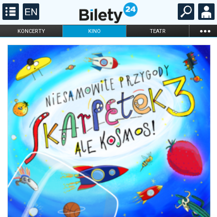
...
KONCERTY
KINO
TEATR
KABARET I
FILHARMONIA
OPERA I BALET
STAND-UP
DLA DZIECI
ONLINE
KARNETY