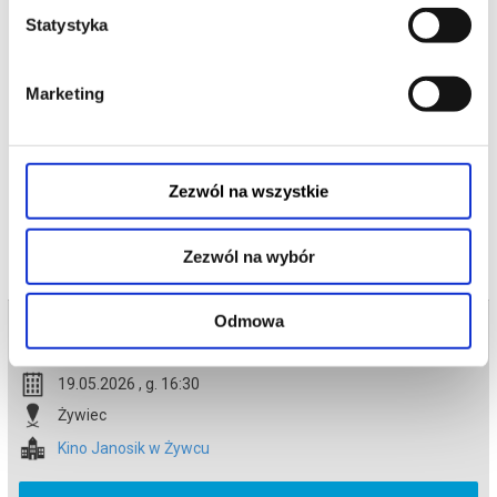
Tylko ukryta tam moc może odmienić ich los.
Statystyka
Przed nim niebezpieczna droga, przeciwnicy gotowi na wszystko i
decyzja, która będzie wymagała prawdziwej odwagi. Na szczęście
nie jest sam: towarzyszą mu wierni przyjaciele — nieco
sarkastyczny żółw i przebojowa skunksica.
Marketing
*******
Bezpieczne zakupy w Bilety24. W przypadku odwołania
wydarzenia, gwarantujemy automatyczny zwrot środków
potwierdzony komunikatem wysyłanym na adres e-mail, podany
Zezwól na wszystkie
podczas zakupu.
Zezwól na wybór
Odmowa
Bilety na termin:
19.05.2026 , g. 16:30 (wtorek)
19.05.2026 , g. 16:30
Żywiec
Kino Janosik w Żywcu