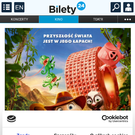
...
KONCERTY
KINO
TEATR
KABARET I
FILHARMONIA
OPERA I BALET
STAND-UP
DLA DZIECI
ONLINE
KARNETY