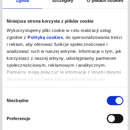
Zgoda
Szczegóły
O plikach cookies
Niniejsza strona korzysta z plików cookie
Wykorzystujemy pliki cookie w celu realizacji usług
zgodnie z
Polityką cookies
, do spersonalizowania treści
i reklam, aby oferować funkcje społecznościowe i
analizować ruch w naszej witrynie. Informacje o tym, jak
korzystasz z naszej witryny, udostępniamy partnerom
społecznościowym, reklamowym i analitycznym.
Partnerzy mogą połączyć te informacje z innymi danymi
otrzymanymi od Ciebie lub uzyskanymi podczas
Kurozając i Świątynia Świstaka
korzystania z ich usług.
Wybór
Niezbędne
zgody
Pełna przygód i humoru opowieść o rodzinie, przyjaźni i odwadze
bycia sobą. I o wyprawie, której nie powstydziłby się sam Indiana
Jones!
Preferencje
‍Gdy wyjątkowy pół kurczak, pół zając odkrywa, że nie jest sam i
ma siostrę, a cały gatunek kurozająców potrzebuje ratunku,
wyrusza w ryzykowną podróż do legendarnej Świątyni Świstaka.