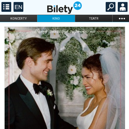
...
KONCERTY
KINO
TEATR
KABARET I
FILHARMONIA
OPERA I BALET
STAND-UP
DLA DZIECI
ONLINE
KARNETY