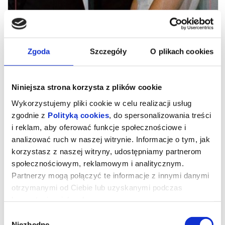
Zgoda
Szczegóły
O plikach cookies
Niniejsza strona korzysta z plików cookie
Wykorzystujemy pliki cookie w celu realizacji usług
zgodnie z
Polityką cookies
, do spersonalizowania treści
i reklam, aby oferować funkcje społecznościowe i
analizować ruch w naszej witrynie. Informacje o tym, jak
Drama
korzystasz z naszej witryny, udostępniamy partnerom
społecznościowym, reklamowym i analitycznym.
Partnerzy mogą połączyć te informacje z innymi danymi
Niezwykle odświeżające spojrzenie na gatunek, który wszyscy
otrzymanymi od Ciebie lub uzyskanymi podczas
kochają, nawet jeśli nie chcą się do tego przyznać. Robert
korzystania z ich usług.
Pattinson i Zendaya jako narzeczeni, którzy tuż przed ślubem
odkrywają szokującą prawdę o sobie. Czy wciąż będą na TAK?
Piękni, zamożni i zakochani. Ich zbliżający się ślub będzie jedynie
Wybór
postawieniem kropki nad „i”. No chyba, że do niego wcale nie
Niezbędne