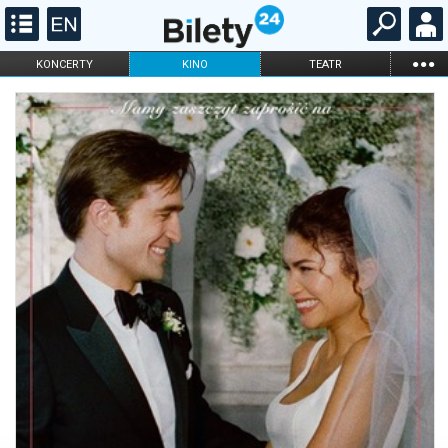
...
KONCERTY
KINO
TEATR
KABARET I
FILHARMONIA
OPERA I BALET
STAND-UP
DLA DZIECI
ONLINE
KARNETY