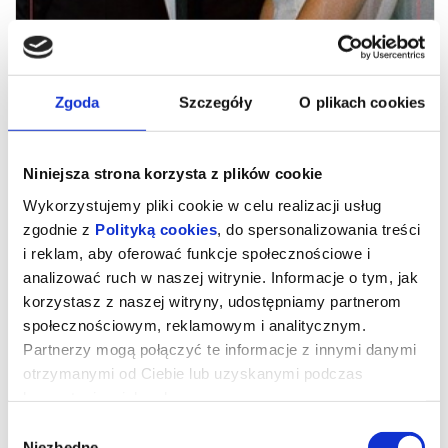
Zgoda
Szczegóły
O plikach cookies
Niniejsza strona korzysta z plików cookie
Wykorzystujemy pliki cookie w celu realizacji usług
zgodnie z
Polityką cookies
, do spersonalizowania treści
i reklam, aby oferować funkcje społecznościowe i
analizować ruch w naszej witrynie. Informacje o tym, jak
Drama
korzystasz z naszej witryny, udostępniamy partnerom
społecznościowym, reklamowym i analitycznym.
Partnerzy mogą połączyć te informacje z innymi danymi
Niezwykle odświeżające spojrzenie na gatunek, który wszyscy
otrzymanymi od Ciebie lub uzyskanymi podczas
kochają, nawet jeśli nie chcą się do tego przyznać. Robert
korzystania z ich usług.
Pattinson i Zendaya jako narzeczeni, którzy tuż przed ślubem
odkrywają szokującą prawdę o sobie. Czy wciąż będą na TAK?
Piękni, zamożni i zakochani. Ich zbliżający się ślub będzie jedynie
Wybór
postawieniem kropki nad „i”. No chyba, że do niego wcale nie
Niezbędne