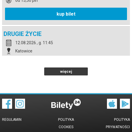
od 15,50 pln
kup bilet
DRUGIE ŻYCIE
12.08.2026 , g. 11:45
Katowice
Kino Światowid w Katowicach
od 15,50 pln
więcej
kup bilet
REGULAMIN
POLITYKA
POLITYKA
COOKIES
PRYWATNOŚCI