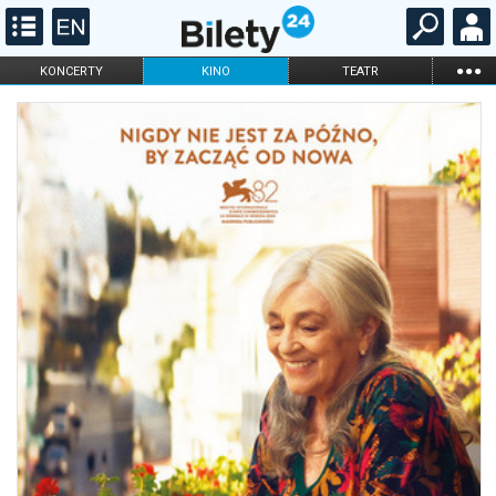
...
KONCERTY
KINO
TEATR
KABARET I
FILHARMONIA
OPERA I BALET
STAND-UP
DLA DZIECI
ONLINE
KARNETY