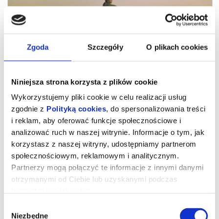
Zgoda
Szczegóły
O plikach cookies
Niniejsza strona korzysta z plików cookie
Wykorzystujemy pliki cookie w celu realizacji usług
zgodnie z
Polityką cookies
, do spersonalizowania treści
i reklam, aby oferować funkcje społecznościowe i
analizować ruch w naszej witrynie. Informacje o tym, jak
23. MDAG: Mariinka
korzystasz z naszej witryny, udostępniamy partnerom
społecznościowym, reklamowym i analitycznym.
Partnerzy mogą połączyć te informacje z innymi danymi
Mariinka
otrzymanymi od Ciebie lub uzyskanymi podczas
(Mariinka)
Belgia, Niderlandy / Belgium, Netherlands, 2026, 94 min
korzystania z ich usług.
Reżyseria / Directed by: Pieter-Jan de Pue
Zdjęcia / Cinematography by: Pieter Jan de Pue
Wybór
Montaż / Editing by: Tom Brauner, Mauro De Groeve, Louis De
Schrijver, Alain Dessauvage, David Dusa, Julie Naas, Ciska Slowack
Niezbędne
zgody