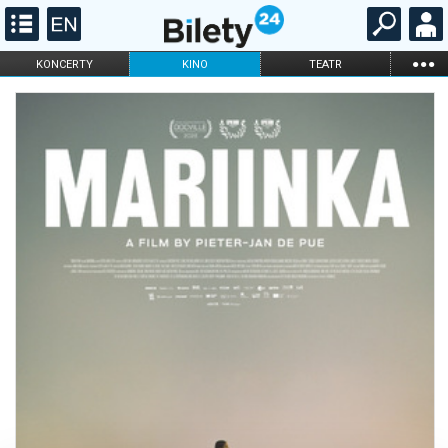
...
KONCERTY
KINO
TEATR
KABARET I
FILHARMONIA
OPERA I BALET
STAND-UP
DLA DZIECI
ONLINE
KARNETY