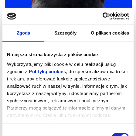
Zgoda
Szczegóły
O plikach cookies
Niniejsza strona korzysta z plików cookie
Wykorzystujemy pliki cookie w celu realizacji usług
zgodnie z
Polityką cookies
, do spersonalizowania treści
i reklam, aby oferować funkcje społecznościowe i
Nie ma duchów w mieszkaniu na
analizować ruch w naszej witrynie. Informacje o tym, jak
korzystasz z naszej witryny, udostępniamy partnerom
Dobrej
społecznościowym, reklamowym i analitycznym.
Partnerzy mogą połączyć te informacje z innymi danymi
otrzymanymi od Ciebie lub uzyskanymi podczas
„Nie ma duchów w mieszkaniu na Dobrej” to czuły portret
współczesnych młodych ludzi, który zachwycił jury i krytyków
korzystania z ich usług.
podczas 50. edycji Festiwalu Polskich Filmów Fabularnych w Gdyni.
Produkcja została wyróżniona nagrodami Dziennikarzy i
Wybór
Dziennikarek, za najlepszą reżyserię, za drugoplanową rolę