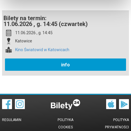
potwierdzony komunikatem wysyłanym na adres e-mail, podany
podczas zakupu.
Bilety na termin:
11.06.2026 , g. 14:45 (czwartek)
11.06.2026 , g. 14:45
Katowice
Kino Światowid w Katowicach
info
REGULAMIN
POLITYKA
POLITYKA
COOKIES
PRYWATNOŚCI