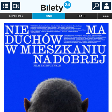
...
KONCERTY
KINO
TEATR
KABARET I
FILHARMONIA
OPERA I BALET
STAND-UP
DLA DZIECI
ONLINE
KARNETY