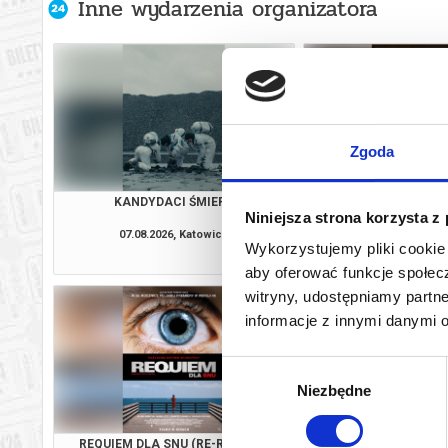
Inne wydarzenia organizatora
Zgoda
KANDYDACI ŚMIERCI
OSTATNI KO
Niniejsza strona korzysta z
07.08.2026, Katowice
07.08.2026, Ka
Wykorzystujemy pliki cookie 
kup bilet
aby oferować funkcje społecz
witryny, udostępniamy part
informacje z innymi danymi 
Wybór
Niezbędne
zgody
REQUIEM DLA SNU (RE-RELEASE)
PEJZAŻ W KOLO