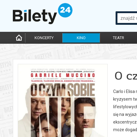
KONCERTY
KINO
TEATR
O c
Carlo i Elis
kryzysem tw
lifestylowy
się na wyjazd
ekscentryczn
może dogada