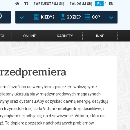
ZAREJESTRUJ SIĘ
ZALOGUJ SIĘ
PL
/
EN
KIEDY?
GDZIE?
CO?
CI
ONLINE
KARNETY
INNE
rzedpremiera
rem filozofii na uniwersytecie i pisarzem walczącym z
j felietony ukazują się w międzynarodowych magazynach
rutyny oraz dystansu.Aby odzyskać dawną energię, decydują
rzynastoletniej córki Vittorii - inteligentnej, dociekliwej i
 najbardziej odbija się na dziewczynce. Vittoria, która nie
 więź. To dopiero początek nadchodzących problemów…