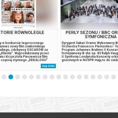
 POWER NEW EDITION +
NOSPR / AKIKI / HAGNER 
: WOJCIECH WAGLEWSKI /
UCZUĆ / S1
SZ ORGANEK / MIUOSH
zysztof Popek – flet altowy Rasm
Dyrygent Bassem Akiki Wykonawcy
okal, Jorgos Skolias – wokal
Viviane Hagner – skrzypce Program 
KINIOR Kiniorski – saksofony Alek
Masquerade William Walton Koncert
ksofony Przemek Florczak –
Robert Schumann IV Symfonia d-moll
wid Główczewski – saksofony Józek
Koncert skrzypcowy Williama Waltona
 trąbka Jerzy Małek – trąbka Cyprian
we śnie. Marzycielsko – jak zanotow
trąbka Bronek Duży – puzon Grzegorz
kompozytor w partyturze. Niebosiężn
kup bilet
ara Marcin Pospieszalski – gitara
melodia skrzypiec wielokrotnie późn
 Lemańczyk – instrumenty
przyspiesza i przechodzą nad nią dy
.
burze, ale pozostaje...