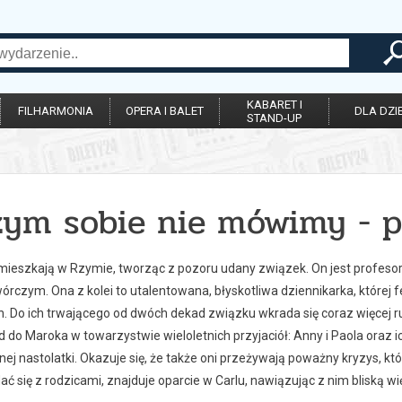
KABARET I
FILHARMONIA
OPERA I BALET
DLA DZIE
STAND-UP
zym sobie nie mówimy - p
a mieszkają w Rzymie, tworząc z pozoru udany związek. On jest profeso
órczym. Ona z kolei to utalentowana, błyskotliwa dziennikarka, które
ch. Do ich trwającego od dwóch dekad związku wkrada się coraz więcej 
 do Maroka w towarzystwie wieloletnich przyjaciół: Anny i Paola oraz ich t
ej nastolatki. Okazuje się, że także oni przeżywają poważny kryzys, który
ć się z rodzicami, znajduje oparcie w Carlu, nawiązując z nim bliską