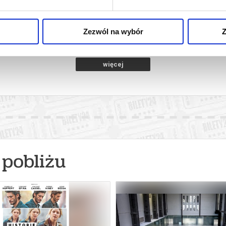
towice
07.08.2026, Katowice
07.08
kup bilet
kup bilet
Zezwól na wybór
Z
więcej
pobliżu