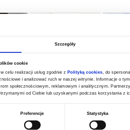
Szczegóły
NSJERŻ
DRUGIE ŻYCIE
 plików cookie
towice
07.08.2026, Katowice
07.08
w celu realizacji usług zgodnie z
Polityką cookies
, do spersona
kup bilet
kup bilet
nościowe i analizować ruch w naszej witrynie. Informacje o tym
nerom społecznościowym, reklamowym i analitycznym. Partnerz
otrzymanymi od Ciebie lub uzyskanymi podczas korzystania z ic
Preferencje
Statystyka
RZE SEPI
DO UTRATY TCHU (RE-RELEASE)
HO