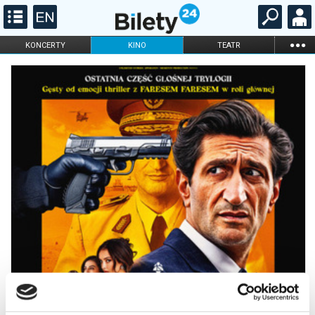
...
KONCERTY
KINO
TEATR
KABARET I
FILHARMONIA
OPERA I BALET
STAND-UP
DLA DZIECI
ONLINE
KARNETY