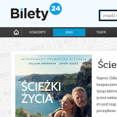
KONCERTY
KINO
TEATR
Ście
Raynor (Gill
bezpieczeńs
tysiąc kilo
przed siebie
im pod nogi,
początkowi.