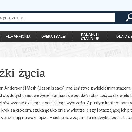
KABARET I
FILHARMONIA
OPERA I BALET
DLA DZIE
STAND-UP
żki życia
ian Anderson) i Moth (Jason Isaacs), małżeństwo z wieloletnim stażem, 
two, dotychczasowe życie. Zamiast się poddać, robią coś, co dla wiel
metrów wzdłuż dzikiego, angielskiego wybrzeża. Z pustym kontem banko
, krok za krokiem, szukając ukojenia w wietrze, ciszy i otaczającej ich p
 wciąż mają najważniejsze – siebie nawzajem. Ta niezwykła podróż stani