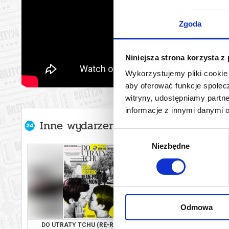
Zgoda
Niniejsza strona korzysta z
Wykorzystujemy pliki cookie 
aby oferować funkcje społecz
witryny, udostępniamy part
informacje z innymi danymi 
Inne wydarzenia organizatora
Wybór
Niezbędne
zgody
Odmowa
DO UTRATY TCHU (RE-RELEASE)
KANDYDACI Ś