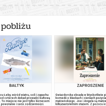
pobliżu
BAŁTYK
ZAPROSZENIE
 Łeby, wśród wiatru, soli i zapachu
Gwiazdorska obsada w błyskotliwie p
 od czterech dekad prowadzi kultową
komedii o blaskach i cieniach pożycia
. To miejsce nie jest tylko biznesem
małżeńskiego. Joe i Angela są mał
oł, powołanie i sens codzienności.
kilkunastoletnim stażem. Z pozoru i