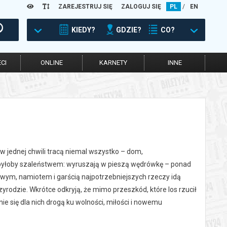
ZAREJESTRUJ SIĘ
ZALOGUJ SIĘ
PL
/
EN
KIEDY?
GDZIE?
CO?
CI
ONLINE
KARNETY
INNE
w jednej chwili tracą niemal wszystko – dom,
u byłoby szaleństwem: wyruszają w pieszą wędrówkę – ponad
wym, namiotem i garścią najpotrzebniejszych rzeczy idą
rzyrodzie. Wkrótce odkryją, że mimo przeszkód, które los rzucił
e się dla nich drogą ku wolności, miłości i nowemu