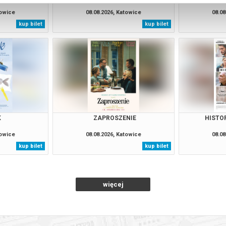
towice
08.08.2026, Katowice
08.08
kup bilet
kup bilet
K
ZAPROSZENIE
HISTO
towice
08.08.2026, Katowice
08.08
kup bilet
kup bilet
więcej