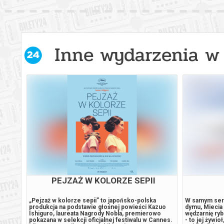
Inne wydarzenia w 
PEJZAŻ W KOLORZE SEPII
tu lat
„Pejzaż w kolorze sepii” to japońsko-polska
W samym sercu
produkcja na podstawie głośnej powieści Kazuo
dymu, Miecia
ć,
Ishiguro, laureata Nagrody Nobla, premierowo
wędzarnię ryb
ianach,
pokazana w selekcji oficjalnej festiwalu w Cannes.
- to jej żywi