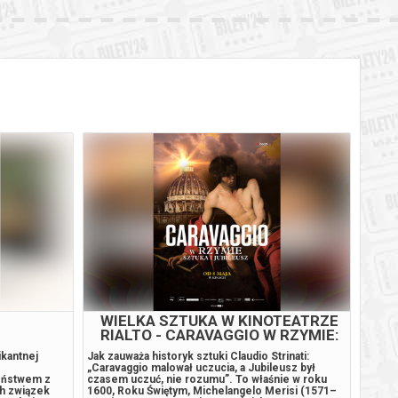
WIELKA SZTUKA W KINOTEATRZE
RIALTO - CARAVAGGIO W RZYMIE:
SZTUKA I JUBILEUSZ
ikantnej
Jak zauważa historyk sztuki Claudio Strinati:
To, co
„Caravaggio malował uczucia, a Jubileusz był
found 
żeństwem z
czasem uczuć, nie rozumu”. To właśnie w roku
limina
ch związek
1600, Roku Świętym, Michelangelo Merisi (1571–
biura,