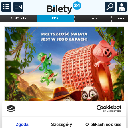
...
KONCERTY
KINO
TEATR
KABARET I
FILHARMONIA
OPERA I BALET
STAND-UP
DLA DZIECI
ONLINE
KARNETY
Zgoda
Szczegóły
O plikach cookies