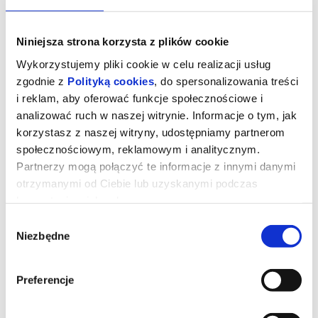
Niniejsza strona korzysta z plików cookie
Wykorzystujemy pliki cookie w celu realizacji usług
zgodnie z
Polityką cookies
, do spersonalizowania treści
i reklam, aby oferować funkcje społecznościowe i
analizować ruch w naszej witrynie. Informacje o tym, jak
korzystasz z naszej witryny, udostępniamy partnerom
społecznościowym, reklamowym i analitycznym.
Partnerzy mogą połączyć te informacje z innymi danymi
otrzymanymi od Ciebie lub uzyskanymi podczas
korzystania z ich usług.
Kurozając i świątynia Świstaka
Wybór
Niezbędne
zgody
Pełna przygód i humoru opowieść o rodzinie, przyjaźni i odwadze
bycia sobą. I o wyprawie, której nie powstydziłby się sam Indiana
Jones!
Preferencje
Gdy wyjątkowy pół kurczak, pół zając odkrywa, że nie jest sam i
ma siostrę, a cały gatunek kurozająców potrzebuje ratunku,
wyrusza w ryzykowną podróż do legendarnej Świątyni Świstaka.
Tylko ukryta tam moc może odmienić ich los. Przed nim