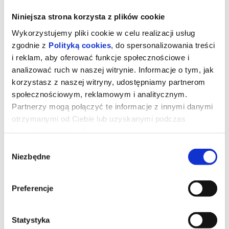
Niniejsza strona korzysta z plików cookie
Wykorzystujemy pliki cookie w celu realizacji usług
zgodnie z
Polityką cookies
, do spersonalizowania treści
i reklam, aby oferować funkcje społecznościowe i
analizować ruch w naszej witrynie. Informacje o tym, jak
korzystasz z naszej witryny, udostępniamy partnerom
społecznościowym, reklamowym i analitycznym.
Partnerzy mogą połączyć te informacje z innymi danymi
otrzymanymi od Ciebie lub uzyskanymi podczas
korzystania z ich usług.
Wybór
Mortal Kombat II_dubbing
Niezbędne
zgody
Preferencje
Najnowsza filmowa odsłona kasowej serii gier wideo w całej swej
brutalnej chwale - Mortal Kombat II. Tym razem ulubieńcy widzów,
z udziałem samego Johnny’ego Cage’a, stają do walki w
ostatecznych, pozbawionych hamulców krwawych zmaganiach,
Statystyka
żeby obalić mroczne rządy Shao Kahna, zagrażające istnieniu
Ziemi i jej obrońców.