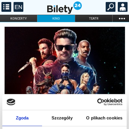
...
KONCERTY
KINO
TEATR
KABARET I
FILHARMONIA
OPERA I BALET
STAND-UP
DLA DZIECI
ONLINE
KARNETY
Zgoda
Szczegóły
O plikach cookies