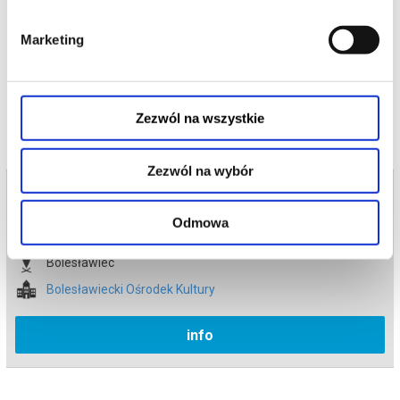
*******
Marketing
Bezpieczne zakupy w Bilety24. W przypadku odwołania
wydarzenia, gwarantujemy automatyczny zwrot środków
potwierdzony komunikatem wysyłanym na adres e-mail, podany
podczas zakupu.
Zezwól na wszystkie
Zezwól na wybór
Bilety na termin:
12.05.2026 , g. 18:30 (wtorek)
Odmowa
12.05.2026 , g. 18:30
Bolesławiec
Bolesławiecki Ośrodek Kultury
info