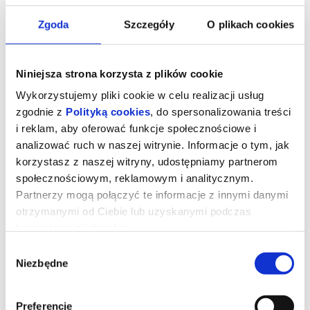
Zgoda
Szczegóły
O plikach cookies
Niniejsza strona korzysta z plików cookie
Wykorzystujemy pliki cookie w celu realizacji usług
zgodnie z
Polityką cookies
, do spersonalizowania treści
i reklam, aby oferować funkcje społecznościowe i
analizować ruch w naszej witrynie. Informacje o tym, jak
korzystasz z naszej witryny, udostępniamy partnerom
społecznościowym, reklamowym i analitycznym.
Partnerzy mogą połączyć te informacje z innymi danymi
Niesamowite przygody skarpetek 3.
otrzymanymi od Ciebie lub uzyskanymi podczas
Ale kosmos!
korzystania z ich usług.
Wybór
Niezbędne
Najbardziej odlotowi bohaterowie książek dla dzieci powracają do
zgody
kin z nowymi przygodami. Zagadka detektywistyczna, pojedynki
na Dzikim Zachodzie i podróże w kosmos to dopiero początek!
Czy skarpetka może zostać przebiegłym szeryfem, genialnym
Preferencje