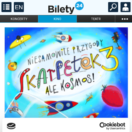
...
KONCERTY
KINO
TEATR
KABARET I
FILHARMONIA
OPERA I BALET
STAND-UP
DLA DZIECI
ONLINE
KARNETY