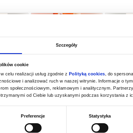
Szczegóły
NIE
MINIONKI I STRASZYDŁA
Z
 plików cookie
Wałcz
08.08.2026, Wałcz
08.
w celu realizacji usług zgodnie z
Polityką cookies
, do spersona
kup bilet
kup bilet
nościowe i analizować ruch w naszej witrynie. Informacje o tym
nerom społecznościowym, reklamowym i analitycznym. Partnerz
otrzymanymi od Ciebie lub uzyskanymi podczas korzystania z ic
Preferencje
Statystyka
RZAKÓW
SPIDER-MAN. CAŁKIEM NOWY DZIEŃ
EKIP