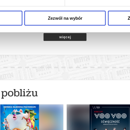
Wałcz
19.08.2026, Wałcz
20.
kup bilet
kup bilet
Zezwól na wybór
Z
więcej
pobliżu