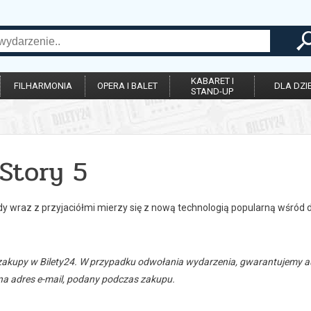
KABARET I
FILHARMONIA
OPERA I BALET
DLA DZIE
STAND-UP
Story 5
y wraz z przyjaciółmi mierzy się z nową technologią popularną wśród d
zakupy w Bilety24. W przypadku odwołania wydarzenia, gwarantujemy
a adres e-mail, podany podczas zakupu.