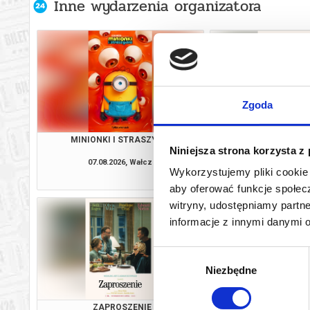
Inne wydarzenia organizatora
Zgoda
MINIONKI I STRASZYDŁA
ZAPROSZE
Niniejsza strona korzysta z
07.08.2026, Wałcz
07.08.2026, 
Wykorzystujemy pliki cookie 
kup bilet
aby oferować funkcje społecz
witryny, udostępniamy part
informacje z innymi danymi 
Wybór
Niezbędne
zgody
ZAPROSZENIE
EKIPA ZWIE