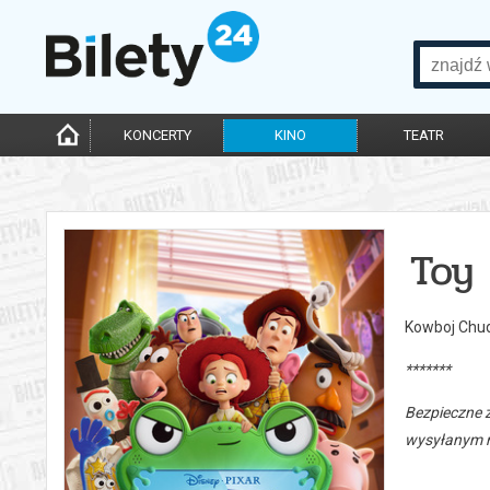
KONCERTY
KINO
TEATR
Toy 
Kowboj Chud
*******
Bezpieczne 
wysyłanym n