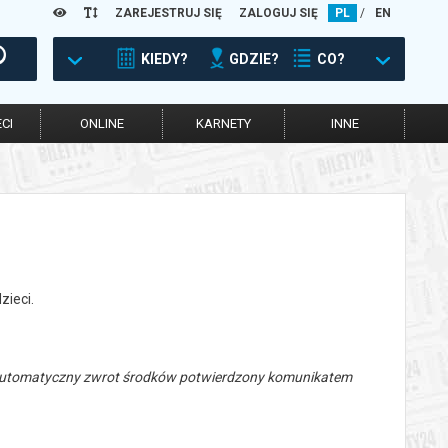
ZAREJESTRUJ SIĘ
ZALOGUJ SIĘ
PL
/
EN
KIEDY?
GDZIE?
CO?
CI
ONLINE
KARNETY
INNE
zieci.
 automatyczny zwrot środków potwierdzony komunikatem