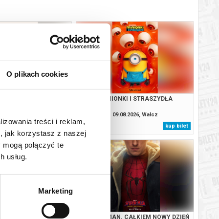
O plikach cookies
APROSZENIE
MINIONKI I STRASZYDŁA
08.2026, Wałcz
09.08.2026, Wałcz
lizowania treści i reklam,
kup bilet
kup bilet
, jak korzystasz z naszej
y mogą połączyć te
h usług.
Marketing
A ZWIERZAKÓW
SPIDER-MAN. CAŁKIEM NOWY DZIEŃ