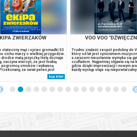
KIPA ZWIERZAKÓW
SPIDER-MAN. CAŁKIE
DZIEŃ
to stateczny mąż i ojciec gromadki 53
Peter jest teraz dorosłym mężczyzn
 po cichu marzy o wielkiej przygodzie.
samotnie - od czasu, gdy z własnej w
a drodze małą jeżyczkę Helę doznaje
się z życia i pamięci tych, których ko
y, zaczyna wierzyć, że jest hrabią
przestępczością w Nowym Jorku, któr
 pogromcą smoków i wybawcą
jego imienia, w pełni poświęcił się oc
Przekonany, że świat pełen jest
Gdy rosnące wymagania zaczynają go 
go wyzwań, porzuca rodzinne strony,
presja wywołuje zaskakującą fizyczn
kup bilet
e złem i nieść pomoc słabszym. U
która zagraża jego istnieniu, podczas
 kroczy Hela,...
niepokojący...