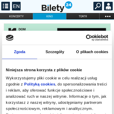
...
KONCERTY
KINO
TEATR
KABARET I
FILHARMONIA
OPERA I BALET
STAND-UP
DLA DZIECI
ONLINE
KARNETY
Zgoda
Szczegóły
O plikach cookies
Niniejsza strona korzysta z plików cookie
Wykorzystujemy pliki cookie w celu realizacji usług
zgodnie z
Polityką cookies
, do spersonalizowania treści
i reklam, aby oferować funkcje społecznościowe i
Wielki Marty
analizować ruch w naszej witrynie. Informacje o tym, jak
korzystasz z naszej witryny, udostępniamy partnerom
społecznościowym, reklamowym i analitycznym.
Marty chce być gwiazdą. Nagnie więc wszystkie reguły, wejdzie w