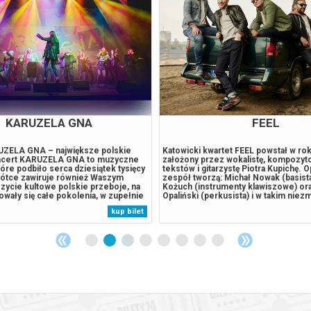
KARUZELA GNA
FEEL
UZELA GNA – największe polskie
Katowicki kwartet FEEL powstał w ro
ncert KARUZELA GNA to muzyczne
założony przez wokalistę, kompozyto
óre podbiło serca dziesiątek tysięcy
tekstów i gitarzystę Piotra Kupichę. 
rótce zawiruje również Waszym
zespół tworzą: Michał Nowak (basist
zycie kultowe polskie przeboje, na
Kożuch (instrumenty klawiszowe) or
wały się całe pokolenia, w zupełnie
Opaliński (perkusista) i w takim nie
cjach. To koncert, który
składzie komponują razem do dnia d
kup bilet
ak wielką siłę ma muzyka.
Początkowo tworzyli pod szyldem Q2
iu wokalistów na scenie, wyjątkowe
Q3, Q4, a nawet Kupicha Band. Ostate