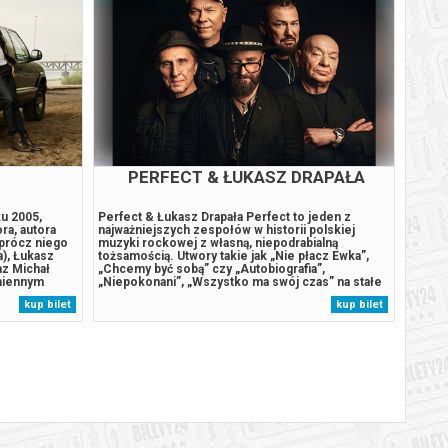
PERFECT & ŁUKASZ DRAPAŁA
SY
ku 2005,
Perfect & Łukasz Drapała Perfect to jeden z
W Kat
ra, autora
najważniejszych zespołów w historii polskiej
wydarz
Oprócz niego
muzyki rockowej z własną, niepodrabialną
współc
a), Łukasz
tożsamością. Utwory takie jak „Nie płacz Ewka”,
R&B, 
az Michał
„Chcemy być sobą” czy „Autobiografia”,
Orkies
zmiennym
„Niepokonani”, „Wszystko ma swój czas” na stałe
dyrekc
zisiejszego.
zapisały się w historii i sercach kilku pokoleń
usłysz
kup bilet
kup bilet
, następnie
Polaków. Perfect to zespół, który nie tylko tworzył
znakom
cznie...
klasyki, ale też inspirował. Każda...
Nina”–
„The W