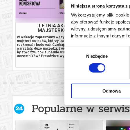
Niniejsza strona korzysta z
Wykorzystujemy pliki cookie 
aby oferować funkcje społecz
LETNIA AKADEMIA
witryny, udostępniamy part
MAJSTERKOWANIA
informacje z innymi danymi 
W wakacje zapraszamy wszystkich małych
W wakacje za
majsterkowiczów, którzy uwielbiają składać,
majsterkowicz
rozkręcać i budować! Czekają na Was kreatywne
rozkręcać i 
warsztaty, dużo narzędzi, świetna zabawa i okazja,
warsztaty, du
Wybór
by stworzyć coś zupełnie własnego. Co czeka
by stworzyć 
Niezbędne
zgody
uczestników? Prawdziwe wyzwania — Pracujemy z
uczestników?
autentycznymi narzędziami (młotki, piły, wkrętarki)
autentycznymi
kup bilet
dopasowanymi do wieku i możliwości dzieci,
dopasowanymi
zawsze pod okiem doświadczonych
zawsze pod 
instruktorów....
instruktorów..
Odmowa
Popularne w serwis