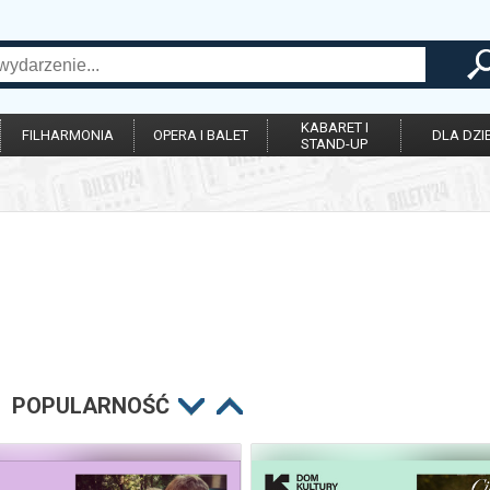
KABARET I
FILHARMONIA
OPERA I BALET
DLA DZIE
STAND-UP
POPULARNOŚĆ