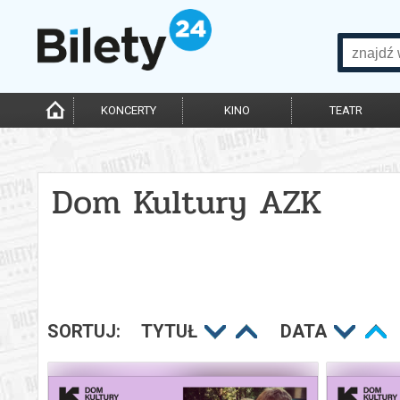
KONCERTY
KINO
TEATR
Dom Kultury AZK
SORTUJ:
TYTUŁ
DATA