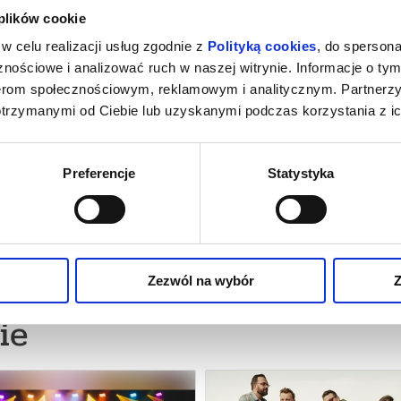
 plików cookie
w celu realizacji usług zgodnie z
Polityką cookies
, do spersona
nościowe i analizować ruch w naszej witrynie. Informacje o tym
LETNIA AKADEMIA
nerom społecznościowym, reklamowym i analitycznym. Partnerz
MAJSTERKOWANIA
otrzymanymi od Ciebie lub uzyskanymi podczas korzystania z ic
praszamy wszystkich małych
ów, którzy uwielbiają składać,
budować! Czekają na Was kreatywne
żo narzędzi, świetna zabawa i okazja,
coś zupełnie własnego. Co czeka
Preferencje
Statystyka
 Prawdziwe wyzwania — Pracujemy z
 narzędziami (młotki, piły, wkrętarki)
kup bilet
 do wieku i możliwości dzieci,
okiem doświadczonych
..
Zezwól na wybór
Z
ie