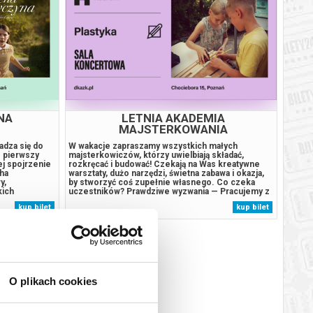
NA
LETNIA AKADEMIA
MAJSTERKOWANIA
adza się do
W wakacje zapraszamy wszystkich małych
z pierwszy
majsterkowiczów, którzy uwielbiają składać,
ej spojrzenie
rozkręcać i budować! Czekają na Was kreatywne
ha
warsztaty, dużo narzędzi, świetna zabawa i okazja,
y,
by stworzyć coś zupełnie własnego. Co czeka
kich
uczestników? Prawdziwe wyzwania — Pracujemy z
ry pokazuje,
autentycznymi narzędziami (młotki, piły, wkrętarki)
kup bilet
kup bilet
uszają
dopasowanymi do wieku i możliwości dzieci,
powieść o 9-
zawsze pod okiem doświadczonych
instruktorów....
O plikach cookies