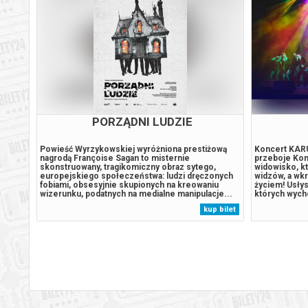
PORZĄDNI LUDZIE
a,
Powieść Wyrzykowskiej wyróżniona prestiżową
Koncert KAR
Rafał
nagrodą Françoise Sagan to misternie
przeboje Ko
ssy –
skonstruowany, tragikomiczny obraz sytego,
widowisko, kt
y Jan
europejskiego społeczeństwa: ludzi dręczonych
widzów, a wk
pce i
fobiami, obsesyjnie skupionych na kreowaniu
życiem! Usłys
wizerunku, podatnych na medialne manipulacje...
których wycho
Francja, rok 2014. Zamożna rodzina: matka i troje
nowych aranża
 bilet
kup bilet
zne
jej, dorosłych już, dzieci. Niezachwiany rytm
przypomina, j
codzienności, wyznaczany przez kolejne
Kilkudziesięc
familijne...
brzmienie...