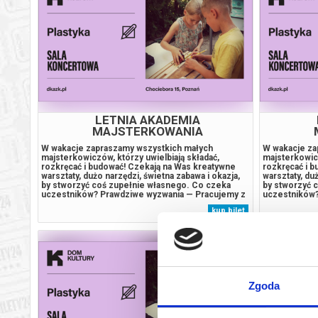
LETNIA AKADEMIA
MAJSTERKOWANIA
W wakacje zapraszamy wszystkich małych
W wakacje za
majsterkowiczów, którzy uwielbiają składać,
majsterkowicz
rozkręcać i budować! Czekają na Was kreatywne
rozkręcać i 
warsztaty, dużo narzędzi, świetna zabawa i okazja,
warsztaty, du
by stworzyć coś zupełnie własnego. Co czeka
by stworzyć 
uczestników? Prawdziwe wyzwania — Pracujemy z
uczestników?
autentycznymi narzędziami (młotki, piły, wkrętarki)
autentycznymi
kup bilet
dopasowanymi do wieku i możliwości dzieci,
dopasowanymi
zawsze pod okiem doświadczonych
zawsze pod 
instruktorów....
instruktorów..
Zgoda