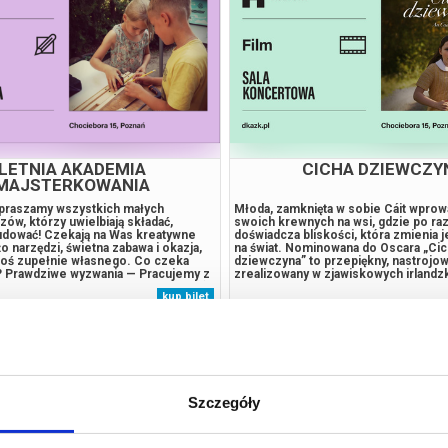
LETNIA AKADEMIA
CICHA DZIEWCZY
MAJSTERKOWANIA
praszamy wszystkich małych
Młoda, zamknięta w sobie Cáit wprow
ów, którzy uwielbiają składać,
swoich krewnych na wsi, gdzie po ra
budować! Czekają na Was kreatywne
doświadcza bliskości, która zmienia j
żo narzędzi, świetna zabawa i okazja,
na świat. Nominowana do Oscara „Cic
coś zupełnie własnego. Co czeka
dziewczyna” to przepiękny, nastrojow
 Prawdziwe wyzwania — Pracujemy z
zrealizowany w zjawiskowych irlandz
 narzędziami (młotki, piły, wkrętarki)
plenerach debiut Colma Bairéada, któ
kup bilet
 do wieku i możliwości dzieci,
że czasami najmniejsze historie por
okiem doświadczonych
najbardziej. „Cicha dziewczyna” to o
..
letniej...
Szczegóły