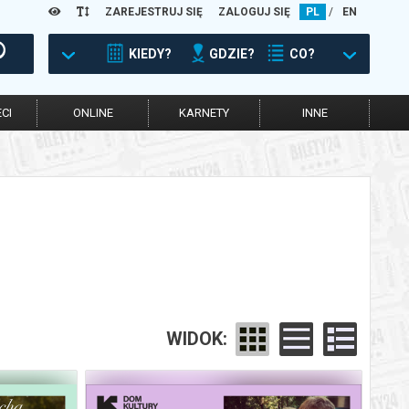
ZAREJESTRUJ SIĘ
ZALOGUJ SIĘ
PL
/
EN
KIEDY?
GDZIE?
CO?
CI
ONLINE
KARNETY
INNE
WIDOK: