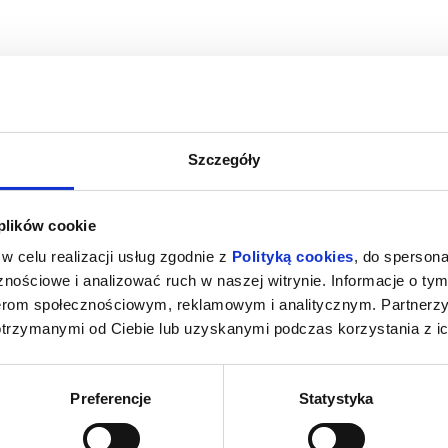
Szczegóły
INOZAURY
SPIDER-MAN. CAŁKIEM NOWY DZIEŃ
SPIDER-MAN
 plików cookie
rzeg
07.08.2026, Brzeg
07.
w celu realizacji usług zgodnie z
Polityką cookies
, do spersona
kup bilet
kup bilet
nościowe i analizować ruch w naszej witrynie. Informacje o tym
nerom społecznościowym, reklamowym i analitycznym. Partnerz
otrzymanymi od Ciebie lub uzyskanymi podczas korzystania z ic
Preferencje
Statystyka