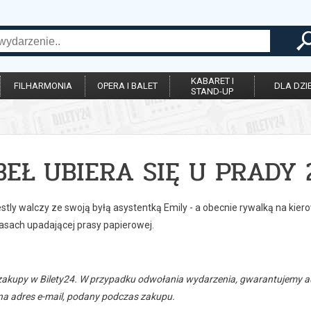
KABARET I
FILHARMONIA
OPERA I BALET
DLA DZIE
STAND-UP
BEŁ UBIERA SIĘ U PRADY 
stly walczy ze swoją byłą asystentką Emily - a obecnie rywalką na kie
asach upadającej prasy papierowej.
zakupy w Bilety24. W przypadku odwołania wydarzenia, gwarantujemy
a adres e-mail, podany podczas zakupu.