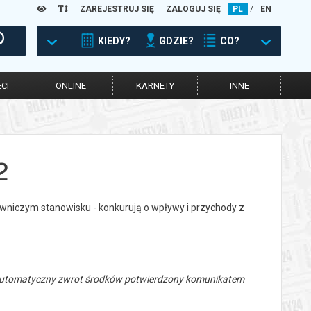
ZAREJESTRUJ SIĘ
ZALOGUJ SIĘ
PL
/
EN
KIEDY?
GDZIE?
CO?
CI
ONLINE
KARNETY
INNE
2
rowniczym stanowisku - konkurują o wpływy i przychody z
 automatyczny zwrot środków potwierdzony komunikatem