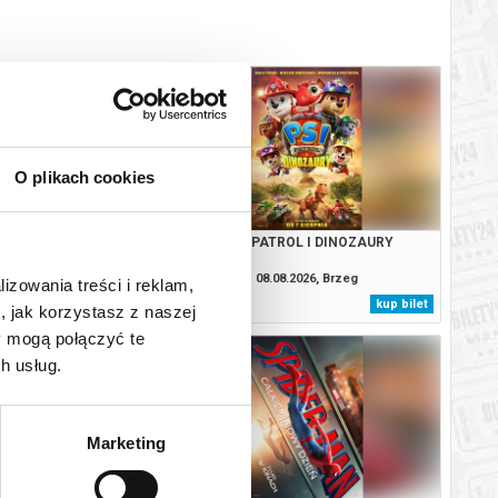
O plikach cookies
. CAŁKIEM NOWY DZIEŃ
PSI PATROL I DINOZAURY
08.2026, Brzeg
08.08.2026, Brzeg
lizowania treści i reklam,
kup bilet
kup bilet
, jak korzystasz z naszej
y mogą połączyć te
h usług.
Marketing