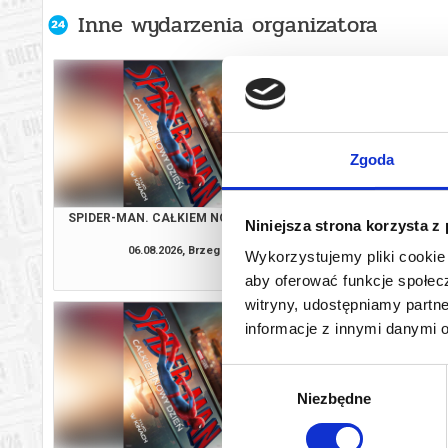
Inne wydarzenia organizatora
Zgoda
SPIDER-MAN. CAŁKIEM NOWY DZIEŃ
PSI PATROL I D
Niniejsza strona korzysta z
06.08.2026, Brzeg
07.08.2026, B
Wykorzystujemy pliki cookie 
kup bilet
aby oferować funkcje społecz
witryny, udostępniamy part
informacje z innymi danymi 
Wybór
Niezbędne
zgody