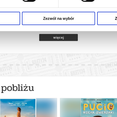
M NOWY DZIEŃ
PSI PATROL I DINOZAURY
SPIDER-MAN
rzeg
09.08.2026, Brzeg
09.
kup bilet
kup bilet
Zezwól na wybór
Z
więcej
pobliżu