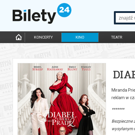
KONCERTY
KINO
TEATR
DIA
Miranda Prie
reklam w cz
*******
Bezpieczne 
wysyłanym n