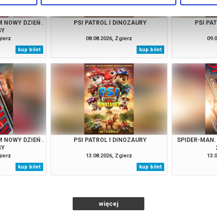
 NOWY DZIEŃ .
PSI PATROL I DINOZAURY
PSI PA
SY
gierz
08.08.2026, Zgierz
09.0
kup bilet
kup bilet
 NOWY DZIEŃ .
PSI PATROL I DINOZAURY
SPIDER-MAN.
SY
gierz
13.08.2026, Zgierz
13.0
kup bilet
kup bilet
więcej