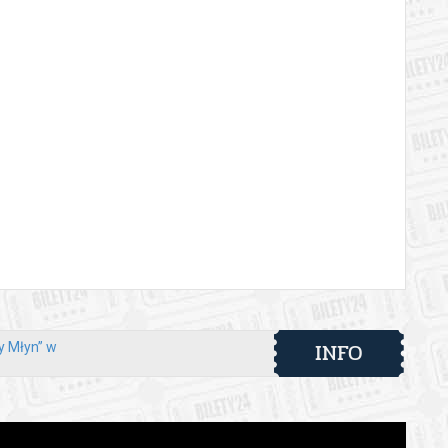
INFO
ry Młyn” w