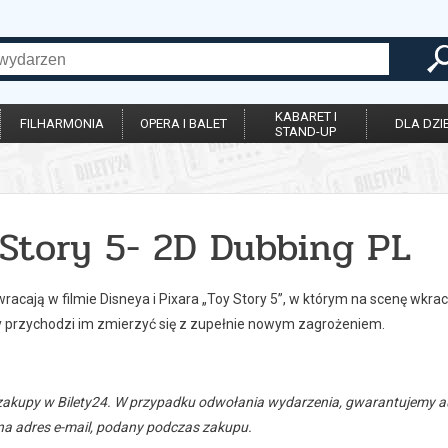
KABARET I
FILHARMONIA
OPERA I BALET
DLA DZIE
STAND-UP
 Story 5- 2D Dubbing PL
acają w filmie Disneya i Pixara „Toy Story 5”, w którym na scenę wkrac
y przychodzi im zmierzyć się z zupełnie nowym zagrożeniem.
zakupy w Bilety24. W przypadku odwołania wydarzenia, gwarantujemy
a adres e-mail, podany podczas zakupu.