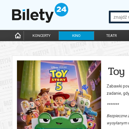
KONCERTY
KINO
TEATR
Toy
Zabawki powr
zadanie, gd
*******
Bezpieczne 
wysyłanym n