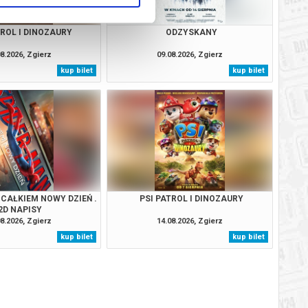
TROL I DINOZAURY
ODZYSKANY
8.2026, Zgierz
09.08.2026, Zgierz
kup bilet
kup bilet
 CAŁKIEM NOWY DZIEŃ .
PSI PATROL I DINOZAURY
2D NAPISY
8.2026, Zgierz
14.08.2026, Zgierz
kup bilet
kup bilet