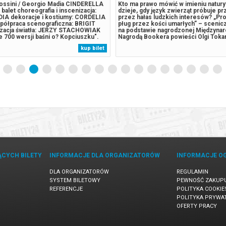
ossini / Georgio Madia CINDERELLA
Kto ma prawo mówić w imieniu natury?
balet choreografia i inscenizacja:
dzieje, gdy język zwierząt próbuje prz
IA dekoracje i kostiumy: CORDELIA
przez hałas ludzkich interesów? „Pr
ółpraca scenograficzna: BRIGIT
pług przez kości umarłych” – scenicz
zacja światła: JERZY STACHOWIAK
na podstawie nagrodzonej Międzyna
e 700 wersji baśni o? Kopciuszku".
Nagrodą Bookera powieści Olgi Toka
 przystępując do pracy nad swoją
thriller ekologiczny i przypowieść o
kup bilet
przeniósł ją w lata 50. gdyż tamten
odpowiedzialności i widzialności: o t
 w jego pamięci jako?...
świecie słychać, a kto wciąż jest sy
zagłuszany....
ĄCYCH BILETY
INFORMACJE DLA ORGANIZATORÓW
INFORMACJE O
DLA ORGANIZATORÓW
REGULAMIN
SYSTEM BILETOWY
PEWNOŚĆ ZAKUP
REFERENCJE
POLITYKA COOKIE
POLITYKA PRYWA
OFERTY PRACY