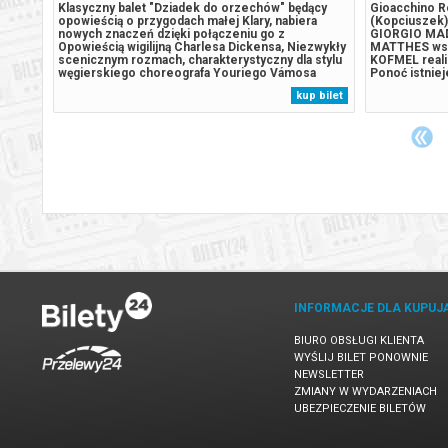
a – po
Klasyczny balet "Dziadek do orzechów" będący
Gioacchino R
byle
opowieścią o przygodach małej Klary, nabiera
(Kopciuszek) 
do
nowych znaczeń dzięki połączeniu go z
GIORGIO MAD
etycje.
Opowieścią wigilijną Charlesa Dickensa, Niezwykły
MATTHES wsp
scenicznym rozmach, charakterystyczny dla stylu
KOFMEL reali
e źle.
węgierskiego choreografa Youriego Vámosa
Ponoć istniej
przejawia się zarówno w w bogatych kostiumach,
Giorgio Madia
 bilet
kup bilet
olityce
scenografi jaki i w wyjątkowej fantazji
wersją bajki, 
inscenizacyjnej. Wymagająca technicznie dla
czas pozostał
zespołu...
INFORMACJE DLA KUPUJ
BIURO OBSŁUGI KLIENTA
WYŚLIJ BILET PONOWNIE
NEWSLETTER
ZMIANY W WYDARZENIACH
UBEZPIECZENIE BILETÓW