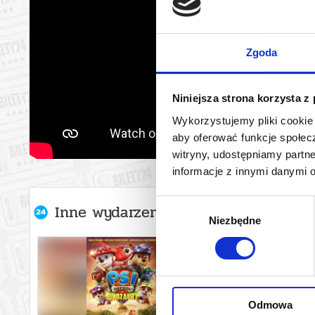
Zgoda
Niniejsza strona korzysta z
Wykorzystujemy pliki cookie 
aby oferować funkcje społecz
witryny, udostępniamy part
informacje z innymi danymi 
Wybór
Inne wydarzenia organizatora
Niezbędne
zgody
Odmowa