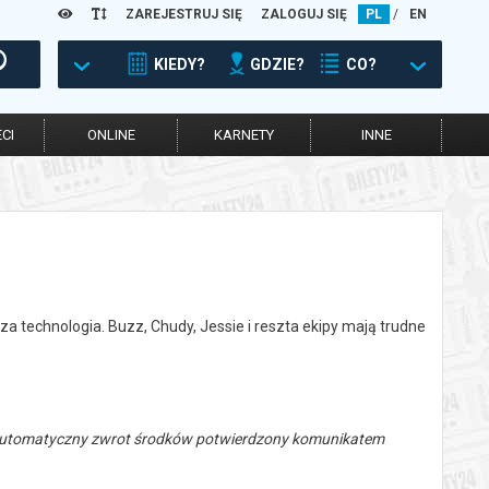
ZAREJESTRUJ SIĘ
ZALOGUJ SIĘ
PL
/
EN
KIEDY?
GDZIE?
CO?
CI
ONLINE
KARNETY
INNE
za technologia. Buzz, Chudy, Jessie i reszta ekipy mają trudne
 automatyczny zwrot środków potwierdzony komunikatem