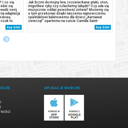
 I co się
Jak brzmi dostojny lew, rozćwierkane ptaki, słoń,
******
ebić się
migotliwe ryby czy szlachetny łabędź? Czy uda się
odwoła
owadź swój
muzycznie oddać powolność żółwia? Możemy się
zwrot
na adaptacja
o tym przekonać dzięki naszemu najnowszemu
wysyła
rodową
spektaklowi baletowemu dla dzieci „Karnawał
zakup
rczuk to
zwierząt” opartemu na suicie Camilla Saint-
Saëns’a. Kompozytor w genialny, muzyczny
kup bilet
kup bilet
ym, kogo w
sposób pokazuje cechy zwierząt, a raczej głównie
stemowo
zwierząt, bo jedna z miniatur ma tytuł...
GÓLNE
APLIKACJE MOBILNE
U
S
TNOŚCI