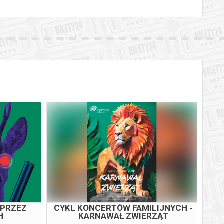
 PRZEZ
CYKL KONCERTÓW FAMILIJNYCH -
ST
H
KARNAWAŁ ZWIERZĄT