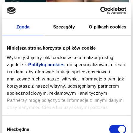
Zgoda
Szczegóły
O plikach cookies
Niniejsza strona korzysta z plików cookie
Wykorzystujemy pliki cookie w celu realizacji usług
zgodnie z
Polityką cookies
, do spersonalizowania treści
i reklam, aby oferować funkcje społecznościowe i
analizować ruch w naszej witrynie. Informacje o tym, jak
NIEDŹWIEDZICA | MDAG 2026
korzystasz z naszej witryny, udostępniamy partnerom
społecznościowym, reklamowym i analitycznym.
Partnerzy mogą połączyć te informacje z innymi danymi
[PL]
Przez dziesięć lat norweski filmowiec Asgeir Halgestad śledził
otrzymanymi od Ciebie lub uzyskanymi podczas
niezwykłe życie niedźwiedzicy polarnej o imieniu Frost – matki
korzystania z ich usług.
walczącej o wychowanie swoich młodych w szybko zmieniającym
się klimacie Arktyki. W tej intymnej opowieści o przetrwaniu,
Wybór
miłości, konfliktach i stracie, Asgeir ukazuje dramatyczne skutki
zmian klimatycznych w Svalbardzie – najszybciej ocieplającym się
Niezbędne
zgody
miejscu na Ziemi. Konfrontując się z konsekwencjami działań