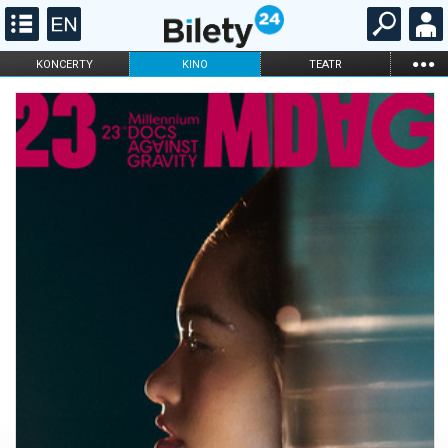
...
KONCERTY
KINO
TEATR
KABARET I
FILHARMONIA
OPERA I BALET
STAND-UP
DLA DZIECI
ONLINE
KARNETY