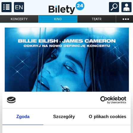
...
KONCERTY
KINO
TEATR
KABARET I
FILHARMONIA
OPERA I BALET
STAND-UP
DLA DZIECI
ONLINE
KARNETY
Zgoda
Szczegóły
O plikach cookies