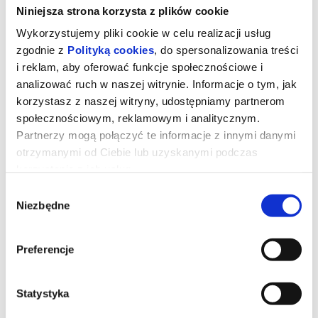
Niniejsza strona korzysta z plików cookie
Wykorzystujemy pliki cookie w celu realizacji usług
zgodnie z
Polityką cookies
, do spersonalizowania treści
i reklam, aby oferować funkcje społecznościowe i
analizować ruch w naszej witrynie. Informacje o tym, jak
korzystasz z naszej witryny, udostępniamy partnerom
społecznościowym, reklamowym i analitycznym.
Partnerzy mogą połączyć te informacje z innymi danymi
otrzymanymi od Ciebie lub uzyskanymi podczas
korzystania z ich usług.
Wybór
Billie Eilish - Hit Me Hard and Soft:
Niezbędne
zgody
The Tour 3D napisy
Preferencje
Billie Eilish we współpracy z reżyserem Jamesem Cameronem,
przedstawiają nagranie koncertu w technologii 3D zagranego w
ramach trasy promującej album "Hit Me Hard and Soft".
Statystyka
*******