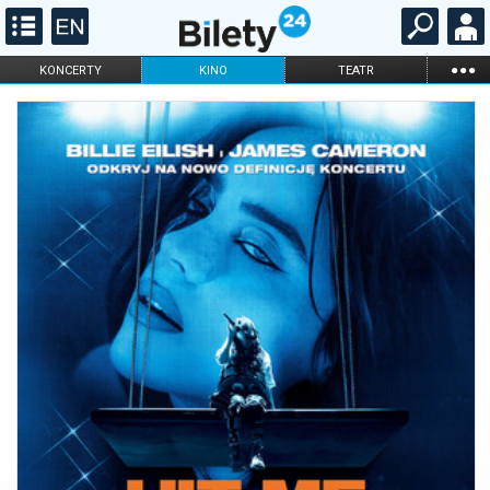
...
KONCERTY
KINO
TEATR
KABARET I
FILHARMONIA
OPERA I BALET
STAND-UP
DLA DZIECI
ONLINE
KARNETY