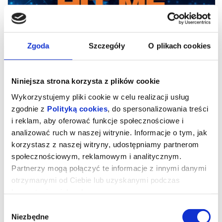
Zgoda
Szczegóły
O plikach cookies
Niniejsza strona korzysta z plików cookie
Wykorzystujemy pliki cookie w celu realizacji usług
zgodnie z
Polityką cookies
, do spersonalizowania treści
i reklam, aby oferować funkcje społecznościowe i
analizować ruch w naszej witrynie. Informacje o tym, jak
Billie Eilish - Hit Me Hard and Soft:
korzystasz z naszej witryny, udostępniamy partnerom
The Tour 3D napisy
społecznościowym, reklamowym i analitycznym.
Partnerzy mogą połączyć te informacje z innymi danymi
otrzymanymi od Ciebie lub uzyskanymi podczas
Billie Eilish we współpracy z reżyserem Jamesem Cameronem,
korzystania z ich usług.
przedstawiają nagranie koncertu w technologii 3D zagranego w
ramach trasy promującej album "Hit Me Hard and Soft".
Wybór
Niezbędne
*******
zgody