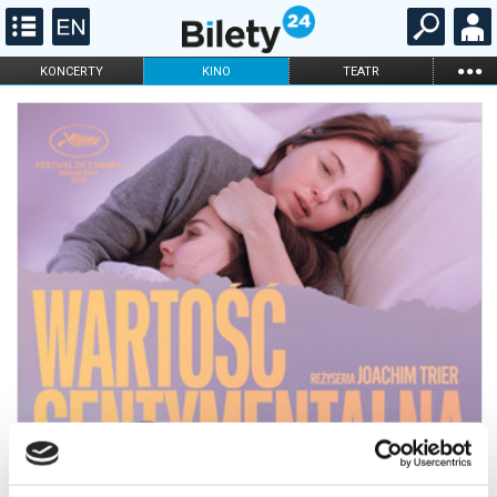
...
KONCERTY
KINO
TEATR
KABARET I
FILHARMONIA
OPERA I BALET
STAND-UP
DLA DZIECI
ONLINE
KARNETY