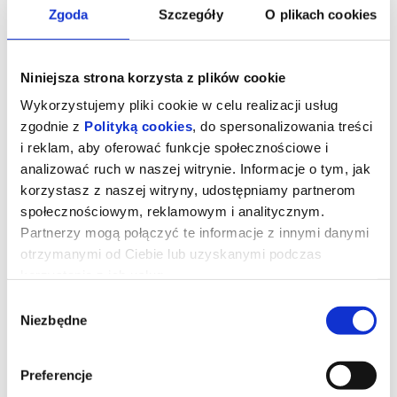
Zgoda
Szczegóły
O plikach cookies
Niniejsza strona korzysta z plików cookie
Wykorzystujemy pliki cookie w celu realizacji usług
zgodnie z
Polityką cookies
, do spersonalizowania treści
i reklam, aby oferować funkcje społecznościowe i
analizować ruch w naszej witrynie. Informacje o tym, jak
korzystasz z naszej witryny, udostępniamy partnerom
społecznościowym, reklamowym i analitycznym.
Partnerzy mogą połączyć te informacje z innymi danymi
Wartość sentymentalna
otrzymanymi od Ciebie lub uzyskanymi podczas
korzystania z ich usług.
Wybór
Po czterech latach Joachim Trier powraca z nowym tytułem!
Niezbędne
zgody
„Wartość sentymentalna”
to wielkie, mistrzowskie kino –
poruszająca, słodko-gorzka opowieść o rodzinie, wspomnieniach i
pojednaniu po latach. Porównywany do najlepszych filmów
Bergmana, zachwyca krytyków na całym świecie i umacnia status
Preferencje
Triera jako jednego z najwybitniejszych współczesnych twórców.