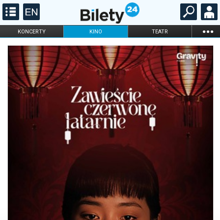
...
KONCERTY
KINO
TEATR
KABARET I
FILHARMONIA
OPERA I BALET
STAND-UP
DLA DZIECI
ONLINE
KARNETY