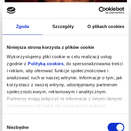
Zgoda
Szczegóły
O plikach cookies
Niniejsza strona korzysta z plików cookie
Wykorzystujemy pliki cookie w celu realizacji usług
zgodnie z
Polityką cookies
, do spersonalizowania treści
i reklam, aby oferować funkcje społecznościowe i
analizować ruch w naszej witrynie. Informacje o tym, jak
Zawieście czerwone latarnie
korzystasz z naszej witryny, udostępniamy partnerom
społecznościowym, reklamowym i analitycznym.
Partnerzy mogą połączyć te informacje z innymi danymi
„Zawieście czerwone latarnie”
to absolutna perła w bogatym i
eklektycznym dorobku Zhanga Yimou („Żyć”, „Hero”). Adaptacja
otrzymanymi od Ciebie lub uzyskanymi podczas
opowiadania Su Tonga „Żony i konkubiny” przyniosła mu
korzystania z ich usług.
międzynarodowe uznanie i status nowego mistrza światowego
kina. Srebrny Lew w Wenecji, nagroda BAFTA dla najlepszego
Wybór
filmu nieanglojęzycznego oraz nominacja oscarowa tylko
dopełniły sukces reżysera. W głównej roli błyszczy natomiast
Niezbędne
zgody
Gong Li („Czerwone sorgo”, „Wyznania gejszy”), która