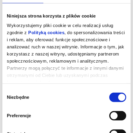
Niniejsza strona korzysta z plików cookie
Wykorzystujemy pliki cookie w celu realizacji usług
zgodnie z
Polityką cookies
, do spersonalizowania treści
i reklam, aby oferować funkcje społecznościowe i
analizować ruch w naszej witrynie. Informacje o tym, jak
korzystasz z naszej witryny, udostępniamy partnerom
społecznościowym, reklamowym i analitycznym.
Partnerzy mogą połączyć te informacje z innymi danymi
otrzymanymi od Ciebie lub uzyskanymi podczas
DZIECKO Z PYŁU
korzystania z ich usług.
Wybór
Niezbędne
zgody
Sang był jednym z setek tysięcy dzieci spłodzonych przez
amerykańskich żołnierzy podczas wojny w Wietnamie. Dziś, już
jako dojrzały człowiek, chciałby poznać biologicznego ojca.
Wyprawa do USA znaczy dla niego bardzo dużo, kiedy jednak
Preferencje
spotyka swoją nową rodzinę, nic nie jest tym, czego się
spodziewał. Podróż w poszukiwaniu własnej tożsamości
i przynależności zamienia się w opowieść o doznanych
krzywdach, nieprzepracowanych traumach i różnicach