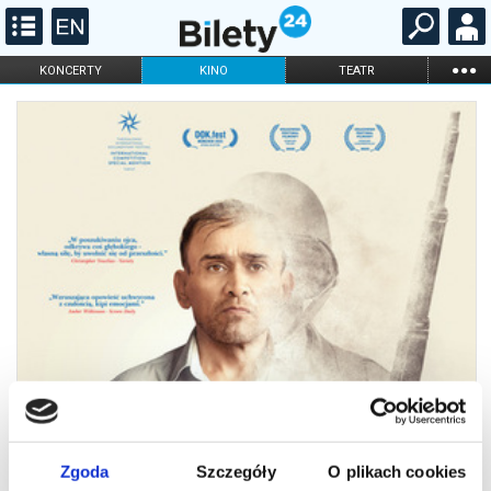
...
KONCERTY
KINO
TEATR
KABARET I
FILHARMONIA
OPERA I BALET
STAND-UP
DLA DZIECI
ONLINE
KARNETY
Zgoda
Szczegóły
O plikach cookies