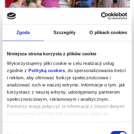
Zgoda
Szczegóły
O plikach cookies
Niniejsza strona korzysta z plików cookie
Wykorzystujemy pliki cookie w celu realizacji usług
zgodnie z
Polityką cookies
, do spersonalizowania treści
i reklam, aby oferować funkcje społecznościowe i
analizować ruch w naszej witrynie. Informacje o tym, jak
korzystasz z naszej witryny, udostępniamy partnerom
Młode matki
społecznościowym, reklamowym i analitycznym.
Partnerzy mogą połączyć te informacje z innymi danymi
otrzymanymi od Ciebie lub uzyskanymi podczas
"Młode matki"
Reż. Jean-Pierre Dardenne, Luc Dardenne
korzystania z ich usług.
Belgia, Francja, 2025, 104 minuty
Wybór
Akcja nowego filmu braci Dardenne rozgrywa się w domu opieki