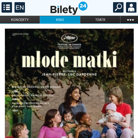
...
KONCERTY
KINO
TEATR
KABARET I
FILHARMONIA
OPERA I BALET
STAND-UP
DLA DZIECI
ONLINE
KARNETY