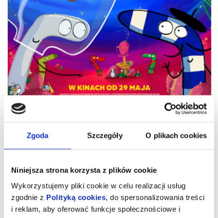
Zgoda
Szczegóły
O plikach cookies
NIESAMOWITE PRZYGODY
SKARPETEK 3. ALE KOSMOS! |
DZIECIAKI, DO KINA!
Niniejsza strona korzysta z plików cookie
Wykorzystujemy pliki cookie w celu realizacji usług
zgodnie z
Polityką cookies
, do spersonalizowania treści
Najbardziej odlotowi bohaterowie książek dla dzieci powracają do
kin z nowymi przygodami. Zagadka detektywistyczna, pojedynki
i reklam, aby oferować funkcje społecznościowe i
na Dzikim Zachodzie i podróże w kosmos to dopiero początek!
Czy skarpetka może zostać przebiegłym szeryfem, genialnym