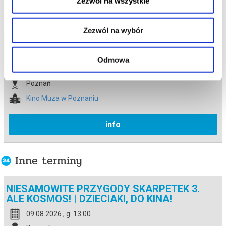
Zezwól na wszystkie
Zezwól na wybór
Bilety na termin:
20.06.2026 , g. 12:15 (sobota)
Odmowa
20.06.2026 , g. 12:15
Poznań
Kino Muza w Poznaniu
info
Inne terminy
NIESAMOWITE PRZYGODY SKARPETEK 3.
ALE KOSMOS! | DZIECIAKI, DO KINA!
09.08.2026 , g. 13:00