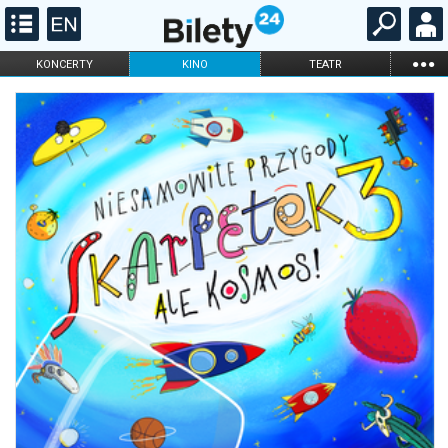
...
KONCERTY
KINO
TEATR
KABARET I
FILHARMONIA
OPERA I BALET
STAND-UP
DLA DZIECI
ONLINE
KARNETY