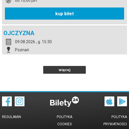
od 10,00 pln
kup bilet
OJCZYZNA
09.08.2026 , g. 15:30
Poznań
Kino Muza w Poznaniu
od 10,00 pln
więcej
kup bilet
OJCZYZNA
10.08.2026 , g. 14:15
REGULAMIN
POLITYKA
POLITYKA
Poznań
COOKIES
PRYWATNOŚCI
Kino Muza w Poznaniu