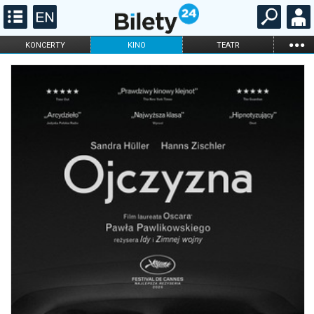
...
KONCERTY
KINO
TEATR
KABARET I
FILHARMONIA
OPERA I BALET
STAND-UP
DLA DZIECI
ONLINE
KARNETY