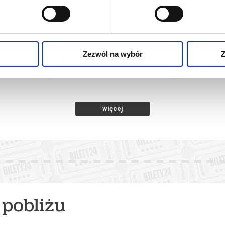
NIE
ODYSEJA
Zezwól na wybór
Z
oznań
08.08.2026, Poznań
08.0
kup bilet
kup bilet
więcej
pobliżu