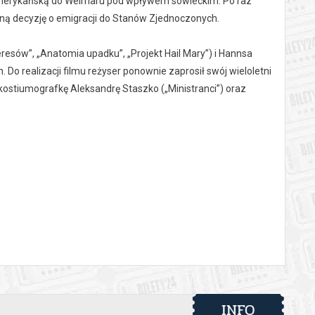
amerykańską do Weimaru pod wpływem sowieckim. Po raz
dną decyzję o emigracji do Stanów Zjednoczonych.
sów”, „Anatomia upadku”, „Projekt Hail Mary”) i Hannsa
Do realizacji filmu reżyser ponownie zaprosił swój wieloletni
stiumografkę Aleksandrę Staszko („Ministranci”) oraz
 automatyczny zwrot środków potwierdzony komunikatem
INFO