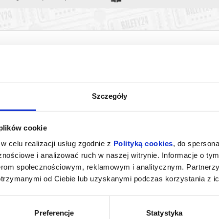
Szczegóły
 plików cookie
ZE SEPII
GORZKIE ŚWIĘTA
KAND
w celu realizacji usług zgodnie z
Polityką cookies
, do spersona
nościowe i analizować ruch w naszej witrynie. Informacje o tym
oznań
07.08.2026, Poznań
07.0
nerom społecznościowym, reklamowym i analitycznym. Partnerz
kup bilet
kup bilet
otrzymanymi od Ciebie lub uzyskanymi podczas korzystania z ic
Preferencje
Statystyka