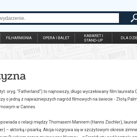
KABARET I
FILHARMONIA
OPERA I BALET
DLA DZIE
STAND-UP
zyzna
tyt. oryg. "Fatherland") to najnowszy, długo wyczekiwany film laureata 
czy o jedną z najważniejszych nagród filmowych na świecie - Złotą P
ilmowym w Cannes.
opowiada o relacji między Thomasem Mannem (Hanns Zischler), laureatem
er) – aktorką i pisarką. Akcja rozgrywa się w szczytowym okresie zimnej