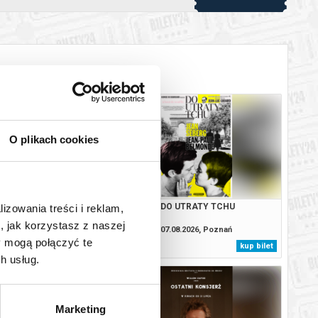
O plikach cookies
YDACI ŚMIERCI
DO UTRATY TCHU
lizowania treści i reklam,
, jak korzystasz z naszej
8.2026, Poznań
07.08.2026, Poznań
y mogą połączyć te
kup bilet
kup bilet
h usług.
Marketing