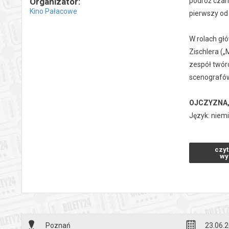
Organizator:
podróż czar
Kino Pałacowe
pierwszy od
W rolach gł
Zischlera („
zespół twór
scenografów
OJCZYZNA
Język: niemi
*******
czyt
Bezpieczne 
wy
wysyłanym n
Poznań
23.06.2