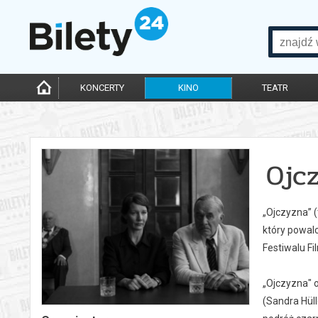
KONCERTY
KINO
TEATR
Ojc
„Ojczyzna” (
który powal
Festiwalu F
„Ojczyzna" 
(Sandra Hüll