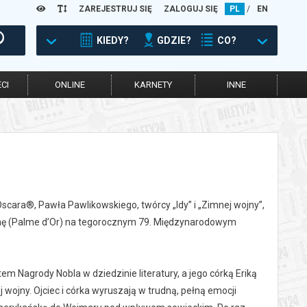
ZAREJESTRUJ SIĘ
ZALOGUJ SIĘ
PL
/
EN
KIEDY?
GDZIE?
CO?
CI
ONLINE
KARNETY
INNE
Oscara®, Pawła Pawlikowskiego, twórcy „Idy” i „Zimnej wojny”,
almę (Palme d’Or) na tegorocznym 79. Międzynarodowym
 Nagrody Nobla w dziedzinie literatury, a jego córką Eriką
 wojny. Ojciec i córka wyruszają w trudną, pełną emocji