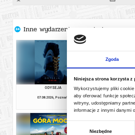
Inne wydarzenia organizatora
Zgoda
Niniejsza strona korzysta z
ODYSEJA
PEJZAŻ W KOLOR
Wykorzystujemy pliki cookie 
aby oferować funkcje społecz
07.08.2026, Poznań
07.08.2026, P
witryny, udostępniamy part
kup bilet
informacje z innymi danymi 
Wybór
Niezbędne
zgody