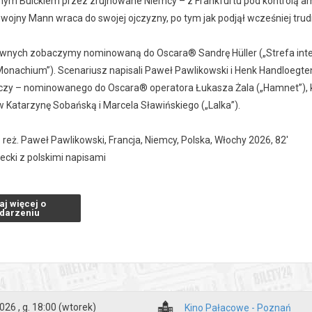
nym Buickiem przez zrujnowane Niemcy – z Frankfurtu pod kontrolą 
 wojny Mann wraca do swojej ojczyzny, po tym jak podjął wcześniej tru
ównych zobaczymy nominowaną do Oscara® Sandrę Hüller („Strefa intere
Monachium”). Scenariusz napisali Paweł Pawlikowski i Henk Handloegten. 
czy – nominowanego do Oscara® operatora Łukasza Żala („Hamnet”), ko
 Katarzynę Sobańską i Marcela Sławińskiego („Lalka”).
,
reż. Paweł Pawlikowski, Francja, Niemcy, Polska, Włochy 2026, 82'
ecki z polskimi napisami
aj więcej o
zakupy w Bilety24. W przypadku odwołania wydarzenia, gwarantujemy
darzeniu
a adres e-mail, podany podczas zakupu.
026 , g. 18:00
(wtorek)
Kino Pałacowe - Poznań