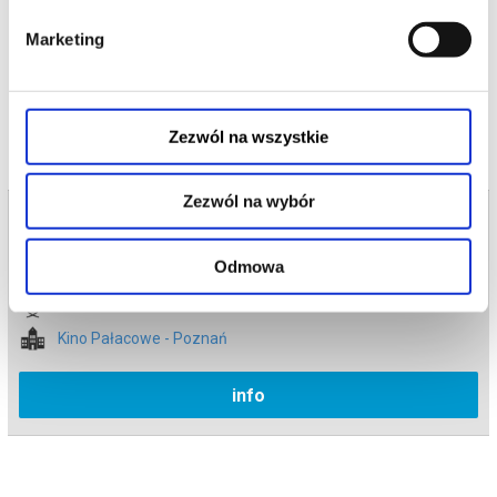
Włochy 2026, 82'
Język: niemiecki z polskimi napisami
Marketing
*******
czytaj więcej o
wydarzeniu
Bezpieczne zakupy w Bilety24. W przypadku odwołania
wydarzenia, gwarantujemy automatyczny zwrot środków
potwierdzony komunikatem wysyłanym na adres e-mail, podany
Zezwól na wszystkie
podczas zakupu.
Zezwól na wybór
Bilety na termin:
20.06.2026 , g. 12:00 (sobota)
Odmowa
20.06.2026 , g. 12:00
Poznań
Kino Pałacowe - Poznań
info