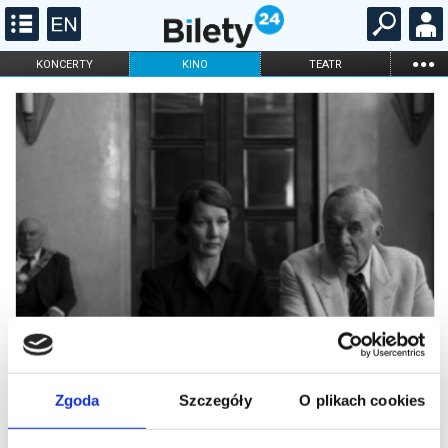
...
KONCERTY
KINO
TEATR
KABARET I
FILHARMONIA
OPERA I BALET
STAND-UP
DLA DZIECI
ONLINE
KARNETY
Zgoda
Szczegóły
O plikach cookies