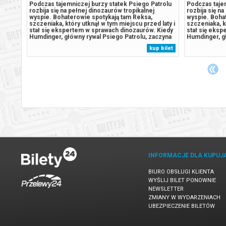
Podczas tajemniczej burzy statek Psiego Patrolu
Podczas tajem
ństw
rozbija się na pełnej dinozaurów tropikalnej
rozbija się n
skiej.
wyspie. Bohaterowie spotykają tam Reksa,
wyspie. Boha
i,
szczeniaka, który utknął w tym miejscu przed laty i
szczeniaka, k
stał się ekspertem w sprawach dinozaurów. Kiedy
stał się eks
Humdinger, główny rywal Psiego Patrolu, zaczyna
Humdinger, gł
 minut
lekkomyślnie eksploatować zasoby naturalne
lekkomyślnie
 bilet
kup bilet
wyspy, doprowadza do wybuchu ogromnego,
wyspy, dopr
..
uśpionego od lat wulkanu. Psi Patrol...
uśpionego od 
INFORMACJE DLA KUPUJ
BIURO OBSŁUGI KLIENTA
WYŚLIJ BILET PONOWNIE
NEWSLETTER
ZMIANY W WYDARZENIACH
UBEZPIECZENIE BILETÓW