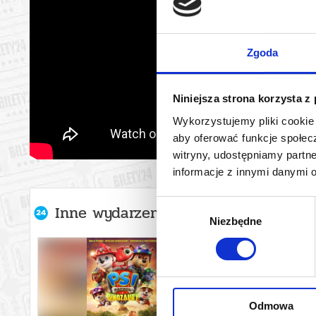
Zgoda
Niniejsza strona korzysta z
Wykorzystujemy pliki cookie 
aby oferować funkcje społecz
witryny, udostępniamy part
informacje z innymi danymi 
Wybór
Inne wydarzenia organizatora
Niezbędne
zgody
Odmowa