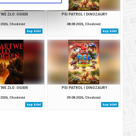
WE ZŁO: OGIEŃ
PSI PATROL I DINOZAURY
.2026, Chodzież
08.08.2026, Chodzież
kup bilet
kup bilet
WE ZŁO: OGIEŃ
PSI PATROL I DINOZAURY
.2026, Chodzież
09.08.2026, Chodzież
kup bilet
kup bilet