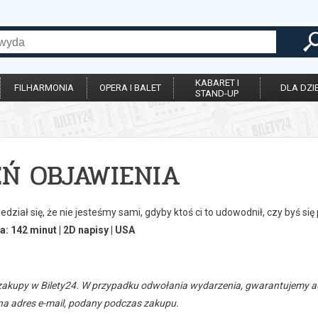
KABARET I
FILHARMONIA
OPERA I BALET
DLA DZIE
STAND-UP
EŃ OBJAWIENIA
dział się, że nie jesteśmy sami, gdyby ktoś ci to udowodnił, czy byś się
a: 142 minut | 2D napisy | USA
zakupy w Bilety24. W przypadku odwołania wydarzenia, gwarantujemy
a adres e-mail, podany podczas zakupu.