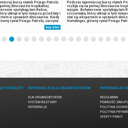
niczej burzy statek Psiego Patrolu
Podczas tajemniczej burzy statek Ps
a pełnej dinozaurów tropikalnej
rozbija się na pełnej dinozaurów trop
terowie spotykają tam Reksa,
wyspie. Bohaterowie spotykają tam R
tóry utknął w tym miejscu przed laty i
szczeniaka, który utknął w tym miejsc
pertem w sprawach dinozaurów. Kiedy
stał się ekspertem w sprawach dinoz
ówny rywal Psiego Patrolu, zaczyna
Humdinger, główny rywal Psiego Patr
 eksploatować zasoby naturalne
lekkomyślnie eksploatować zasoby n
kup bilet
owadza do wybuchu ogromnego,
wyspy, doprowadza do wybuchu ogr
lat wulkanu. Psi Patrol...
uśpionego od lat wulkanu. Psi Patrol..
ĄCYCH BILETY
INFORMACJE DLA ORGANIZATORÓW
INFORMACJE O
DLA ORGANIZATORÓW
REGULAMIN
SYSTEM BILETOWY
PEWNOŚĆ ZAKUP
REFERENCJE
POLITYKA COOKIE
POLITYKA PRYWA
OFERTY PRACY