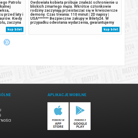
iego Patrolu
Owdowiała kobieta próbuje znaleźć schronienie u
Podcza
ikalnej
bliskich zmarłego męża. Wkrótce członkowie
rozbij
eksa,
rodziny zaczynają przeistaczać się w krwiożercze
wyspie
u przed laty i
demony. Czas trwania: 110 minut | 2D napisy |
szczen
aurów. Kiedy
USA******* Bezpieczne zakupy w Bilety24. W
stał s
olu, zaczyna
przypadku odwołania wydarzenia, gwarantujemy
Humdin
aturalne
automatyczny zwrot środków potwierdzony
lekkom
kup bilet
kup bilet
omnego,
komunikatem wysyłanym na adres e-mail, podany
wyspy
.
podczas zakupu.
uśpion
GÓLNE
APLIKACJE MOBILNE
U
S
TNOŚCI