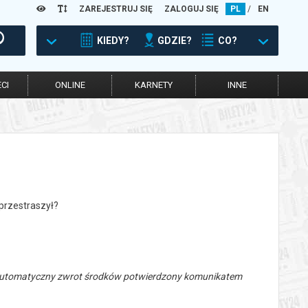
ZAREJESTRUJ SIĘ
ZALOGUJ SIĘ
PL
/
EN
KIEDY?
GDZIE?
CO?
CI
ONLINE
KARNETY
INNE
 przestraszył?
 automatyczny zwrot środków potwierdzony komunikatem