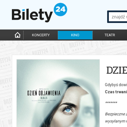
KONCERTY
KINO
TEATR
DZI
Gdybyś dowie
Czas trwani
*******
Bezpieczne 
wysyłanym n