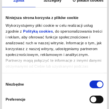
Zgoda
Szczegóły
O plikach cookies
Niniejsza strona korzysta z plików cookie
Wykorzystujemy pliki cookie w celu realizacji usług
zgodnie z
Polityką cookies
, do spersonalizowania treści
i reklam, aby oferować funkcje społecznościowe i
analizować ruch w naszej witrynie. Informacje o tym, jak
korzystasz z naszej witryny, udostępniamy partnerom
społecznościowym, reklamowym i analitycznym.
Partnerzy mogą połączyć te informacje z innymi danymi
otrzymanymi od Ciebie lub uzyskanymi podczas
ELFY ROZRABIAJĄ
korzystania z ich usług.
Wybór
Niezbędne
zgody
Elfi należy do zgranej ekipy elfów, które mieszkają w wielkim
mieście. Przemykając się między wysokimi budynkami, służą
swoją drobną pomocą mieszkającym tam ludziom i pozornie
zwyczajne odnalezienie zagubionej maskotki staje się dla nich
Preferencje
czystą przyjemnością. Pewnego dnia okazuje się jednak, że w tej
samej metropolii grasuje gang innych elfów, które słyną z
wykorzystania najnowocześniejszych technologii oraz przodują