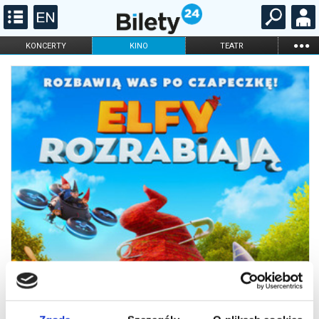
...
KONCERTY
KINO
TEATR
KABARET I
FILHARMONIA
OPERA I BALET
STAND-UP
DLA DZIECI
ONLINE
KARNETY