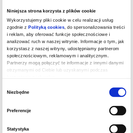
Niniejsza strona korzysta z plików cookie
Wykorzystujemy pliki cookie w celu realizacji usług
zgodnie z
Polityką cookies
, do spersonalizowania treści
i reklam, aby oferować funkcje społecznościowe i
analizować ruch w naszej witrynie. Informacje o tym, jak
korzystasz z naszej witryny, udostępniamy partnerom
społecznościowym, reklamowym i analitycznym.
Partnerzy mogą połączyć te informacje z innymi danymi
otrzymanymi od Ciebie lub uzyskanymi podczas
korzystania z ich usług.
GWIEZDNE WOJNY: MANDALORIAN I
Wybór
GROGU - DUBBING
Niezbędne
zgody
Preferencje
Złowrogie Imperium upadło, a imperialni watażkowie wciąż są
rozproszeni po całej galaktyce. Nowo powstała Nowa Republika,
która stara się chronić wszystko, o co walczyła Rebelia, zwraca się
o pomoc do legendarnego mandaloriańskiego łowcy nagród, Dina
Statystyka
Djarina, i jego młodego ucznia, Grogu.