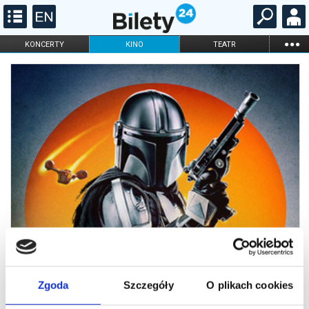
...
KONCERTY
KINO
TEATR
KABARET I
FILHARMONIA
OPERA I BALET
STAND-UP
DLA DZIECI
ONLINE
KARNETY
Zgoda
Szczegóły
O plikach cookies