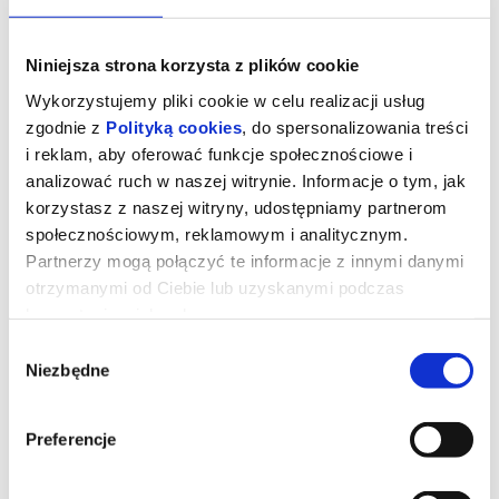
Niniejsza strona korzysta z plików cookie
Wykorzystujemy pliki cookie w celu realizacji usług
zgodnie z
Polityką cookies
, do spersonalizowania treści
i reklam, aby oferować funkcje społecznościowe i
analizować ruch w naszej witrynie. Informacje o tym, jak
korzystasz z naszej witryny, udostępniamy partnerom
społecznościowym, reklamowym i analitycznym.
Partnerzy mogą połączyć te informacje z innymi danymi
otrzymanymi od Ciebie lub uzyskanymi podczas
korzystania z ich usług.
STRASZNY FILM - DUBBING
Wybór
Niezbędne
zgody
Dwadzieścia sześć lat po tym, jak udało im się ujść z życiem przed
zamaskowanym zabójcą przypominającym Ghostface’a,
legendarna czwórka ponownie staje się celem tajemniczego
Preferencje
mordercy. Cindy, Brenda, Ray i Shorty muszą jeszcze raz połączyć
siły, gdy wokół nich zaczynają mnożyć się kolejne absurdalne i
krwawe sytuacje.
Film w satyryczny sposób wyśmiewa współczesne kino grozy