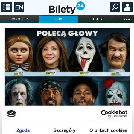
...
KONCERTY
KINO
TEATR
KABARET I
FILHARMONIA
OPERA I BALET
STAND-UP
DLA DZIECI
ONLINE
KARNETY
Zgoda
Szczegóły
O plikach cookies