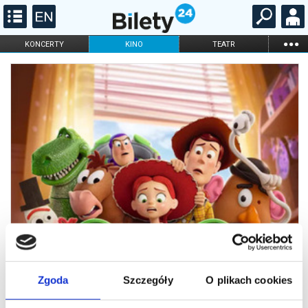
...
KONCERTY
KINO
TEATR
KABARET I
FILHARMONIA
OPERA I BALET
STAND-UP
DLA DZIECI
ONLINE
KARNETY
Zgoda
Szczegóły
O plikach cookies