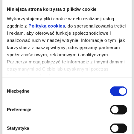
Niniejsza strona korzysta z plików cookie
Wykorzystujemy pliki cookie w celu realizacji usług
zgodnie z
Polityką cookies
, do spersonalizowania treści
i reklam, aby oferować funkcje społecznościowe i
analizować ruch w naszej witrynie. Informacje o tym, jak
korzystasz z naszej witryny, udostępniamy partnerom
społecznościowym, reklamowym i analitycznym.
Partnerzy mogą połączyć te informacje z innymi danymi
otrzymanymi od Ciebie lub uzyskanymi podczas
korzystania z ich usług.
TOY STORY 5
Wybór
Niezbędne
zgody
Zabawki powracają w filmie Toy Story 5, najnowszej produkcji
Preferencje
Disney i Pixar. Tym razem czeka je zupełnie nowe wyzwanie -
świat technologii. Buzz, Woody, Jessie i reszta paczki muszą
zmierzyć się z rzeczywistością, w której uwagę dzieci coraz
częściej przyciągają… elektroniczne gadżety. Czy tradycyjne
zabawki odnajdą się w erze ekranów?
Statystyka
Czas trwania: 142 minut | 2D dubbing | Japonia, USA