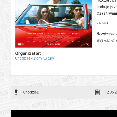
rozczarowań
próbuje ją z
Czas trwani
*******
Bezpieczne 
wysyłanym n
Organizator:
Chodzieski Dom Kultury
Chodzież
12.05.2