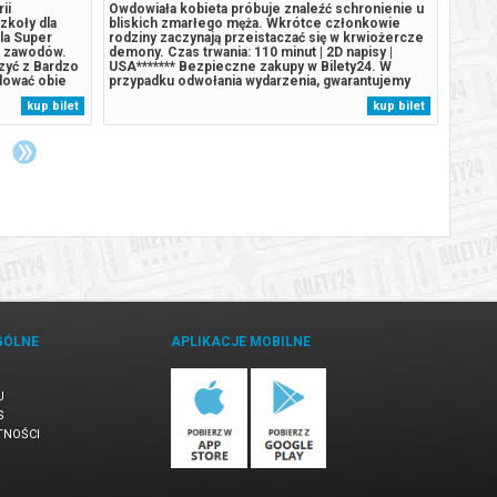
ii
Owdowiała kobieta próbuje znaleźć schronienie u
Peter 
zkoły dla
bliskich zmarłego męża. Wkrótce członkowie
samotn
la Super
rodziny zaczynają przeistaczać się w krwiożercze
się z 
ja zawodów.
demony. Czas trwania: 110 minut | 2D napisy |
przest
czyć z Bardzo
USA******* Bezpieczne zakupy w Bilety24. W
jego i
dować obie
przypadku odwołania wydarzenia, gwarantujemy
Gdy ro
? Cała
automatyczny zwrot środków potwierdzony
presja
kup bilet
kup bilet
ów. To ona
komunikatem wysyłanym na adres e-mail, podany
która 
ależy...
podczas zakupu.
niepok
GÓLNE
APLIKACJE MOBILNE
U
S
TNOŚCI