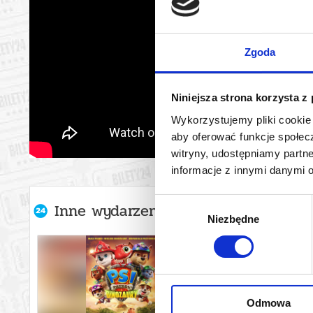
Zgoda
Niniejsza strona korzysta z
Wykorzystujemy pliki cookie 
aby oferować funkcje społecz
witryny, udostępniamy part
informacje z innymi danymi 
Wybór
Inne wydarzenia organizatora
Niezbędne
zgody
Odmowa