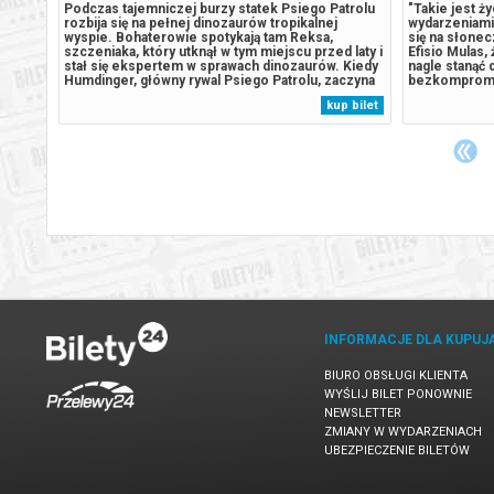
trolu
Podczas tajemniczej burzy statek Psiego Patrolu
"Takie jest ż
rozbija się na pełnej dinozaurów tropikalnej
wydarzeniami 
wyspie. Bohaterowie spotykają tam Reksa,
się na słone
 laty i
szczeniaka, który utknął w tym miejscu przed laty i
Efisio Mulas,
 Kiedy
stał się ekspertem w sprawach dinozaurów. Kiedy
nagle stanąć 
czyna
Humdinger, główny rywal Psiego Patrolu, zaczyna
bezkomprom
e
lekkomyślnie eksploatować zasoby naturalne
Niespodziewa
 bilet
kup bilet
,
wyspy, doprowadza do wybuchu ogromnego,
dom i ziemię 
uśpionego od lat wulkanu. Psi Patrol...
wchodzą mili
pracy dla loka
INFORMACJE DLA KUPUJ
BIURO OBSŁUGI KLIENTA
WYŚLIJ BILET PONOWNIE
NEWSLETTER
ZMIANY W WYDARZENIACH
UBEZPIECZENIE BILETÓW