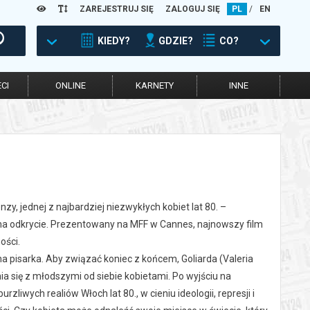
ZAREJESTRUJ SIĘ
ZALOGUJ SIĘ
PL
/
EN
KIEDY?
GDZIE?
CO?
CI
ONLINE
KARNETY
INNE
nzy, jednej z najbardziej niezwykłych kobiet lat 80. –
 na odkrycie. Prezentowany na MFF w Cannes, najnowszy film
ości.
na pisarka. Aby związać koniec z końcem, Goliarda (Valeria
nia się z młodszymi od siebie kobietami. Po wyjściu na
zliwych realiów Włoch lat 80., w cieniu ideologii, represji i