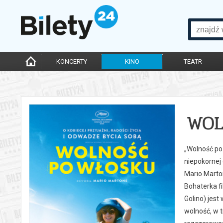
KONCERTY
KINO
TEATR
WOL
„Wolność po 
niepokornej
Mario Marton
Bohaterka fi
Golino) jest
wolność, w t