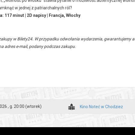
, „Wolność po włosku” stawia pytanie o możliwość autentycznej wolnośc
amknąć w jednej z patriarchalnych ról?
a: 117 minut | 2D napisy | Francja, Włochy
zakupy w Bilety24. W przypadku odwołania wydarzenia, gwarantujemy
a adres e-mail, podany podczas zakupu.
026 , g. 20:00
(wtorek)
Kino Noteć w Chodzież