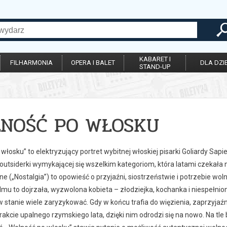
KABARET I
FILHARMONIA
OPERA I BALET
DLA DZIE
STAND-UP
NOŚĆ PO WŁOSKU
włosku” to elektryzujący portret wybitnej włoskiej pisarki Goliardy Sapie
 outsiderki wymykającej się wszelkim kategoriom, która latami czekała
e („Nostalgia”) to opowieść o przyjaźni, siostrzeństwie i potrzebie woln
lmu to dojrzała, wyzwolona kobieta – złodziejka, kochanka i niespełnio
 w stanie wiele zaryzykować. Gdy w końcu trafia do więzienia, zaprzyjaź
rakcie upalnego rzymskiego lata, dzięki nim odrodzi się na nowo. Na tle bur