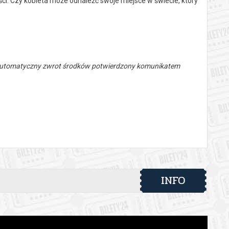
i. Czy kobieta może odnaleźć swoje miejsce w świecie, który
 automatyczny zwrot środków potwierdzony komunikatem
INFO