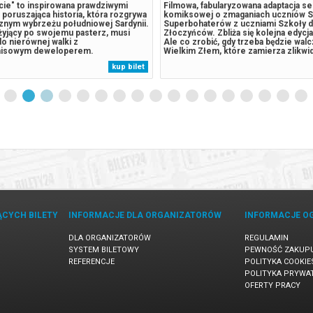
ycie" to inspirowana prawdziwymi
Filmowa, fabularyzowana adaptacja ser
poruszająca historia, która rozgrywa
komiksowej o zmaganiach uczniów S
cznym wybrzeżu południowej Sardynii.
Superbohaterów z uczniami Szkoły d
 żyjący po swojemu pasterz, musi
Złoczyńców. Zbliża się kolejna edyc
do nierównej walki z
Ale co zrobić, gdy trzeba będzie wal
isowym deweloperem.
Wielkim Złem, które zamierza zlikwi
ny najeźdźca chce zamienić jego
szkoły i przejąć kontrolę nad światem
kup bilet
w luksusowy kurort. Gdy w grę
nadzieja w niej – Królowej Złoczyńc
onowe oferty oraz nowe miejsca
musi stoczyć pojedynek, od którego z
lnej...
ĄCYCH BILETY
INFORMACJE DLA ORGANIZATORÓW
INFORMACJE O
DLA ORGANIZATORÓW
REGULAMIN
SYSTEM BILETOWY
PEWNOŚĆ ZAKUP
REFERENCJE
POLITYKA COOKIE
POLITYKA PRYWA
OFERTY PRACY