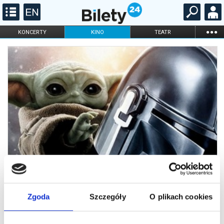
...
KONCERTY
KINO
TEATR
KABARET I
FILHARMONIA
OPERA I BALET
STAND-UP
DLA DZIECI
ONLINE
KARNETY
Zgoda
Szczegóły
O plikach cookies