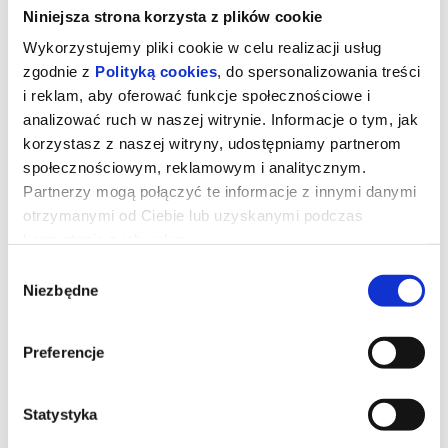
Niniejsza strona korzysta z plików cookie
Wykorzystujemy pliki cookie w celu realizacji usług
zgodnie z
Polityką cookies
, do spersonalizowania treści
i reklam, aby oferować funkcje społecznościowe i
analizować ruch w naszej witrynie. Informacje o tym, jak
korzystasz z naszej witryny, udostępniamy partnerom
społecznościowym, reklamowym i analitycznym.
Partnerzy mogą połączyć te informacje z innymi danymi
otrzymanymi od Ciebie lub uzyskanymi podczas
korzystania z ich usług.
Wybór
Mandalorian i Grogu / 2D DUB
Niezbędne
zgody
Preferencje
Złowrogie Imperium upadło, a imperialni watażkowie wciąż są
rozproszeni po całej galaktyce. Nowo powstała Nowa Republika,
która stara się chronić wszystko, o co walczyła Rebelia, zwraca się
o pomoc do legendarnego mandaloriańskiego łowcy nagród, Dina
Djarina, i jego młodego ucznia, Grogu.
Statystyka
*******