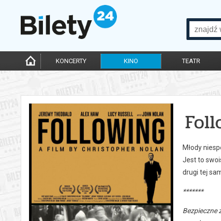
KONCERTY
KINO
TEATR
Foll
Młody niespe
Jest to swoi
drugi tej sa
*******
Bezpieczne 