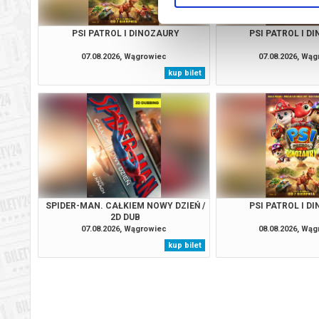
PSI PATROL I DINOZAURY
PSI PATROL I D
07.08.2026, Wągrowiec
07.08.2026, Wą
kup bilet
SPIDER-MAN. CAŁKIEM NOWY DZIEŃ /
PSI PATROL I D
2D DUB
07.08.2026, Wągrowiec
08.08.2026, Wą
kup bilet