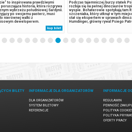
ycie" to inspirowana prawdziwymi
Podczas tajemniczej burzy statek Ps
poruszająca historia, która rozgrywa
rozbija się na pełnej dinozaurów trop
cznym wybrzeżu południowej Sardynii.
wyspie. Bohaterowie spotykają tam R
 żyjący po swojemu pasterz, musi
szczeniaka, który utknął w tym miejsc
do nierównej walki z
stał się ekspertem w sprawach dinoz
isowym deweloperem.
Humdinger, główny rywal Psiego Patr
ny najeźdźca chce zamienić jego
lekkomyślnie eksploatować zasoby n
kup bilet
w luksusowy kurort. Gdy w grę
wyspy, doprowadza do wybuchu ogr
onowe oferty oraz nowe miejsca
uśpionego od lat wulkanu. Psi Patrol..
lnej...
ĄCYCH BILETY
INFORMACJE DLA ORGANIZATORÓW
INFORMACJE O
DLA ORGANIZATORÓW
REGULAMIN
SYSTEM BILETOWY
PEWNOŚĆ ZAKUP
REFERENCJE
POLITYKA COOKIE
POLITYKA PRYWA
OFERTY PRACY