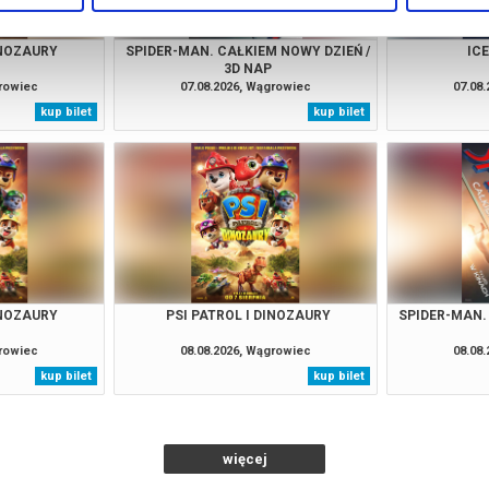
INOZAURY
SPIDER-MAN. CAŁKIEM NOWY DZIEŃ /
IC
3D NAP
growiec
07.08.2026, Wągrowiec
07.08
kup bilet
kup bilet
INOZAURY
PSI PATROL I DINOZAURY
SPIDER-MAN.
growiec
08.08.2026, Wągrowiec
08.08
kup bilet
kup bilet
więcej