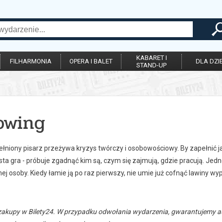
KABARET I
FILHARMONIA
OPERA I BALET
DLA DZIE
STAND-UP
owing
łniony pisarz przeżywa kryzys twórczy i osobowościowy. By zapełnić jak
sta gra - próbuje zgadnąć kim są, czym się zajmują, gdzie pracują. Jedne
mej osoby. Kiedy łamie ją po raz pierwszy, nie umie już cofnąć lawiny w
zakupy w Bilety24. W przypadku odwołania wydarzenia, gwarantujemy