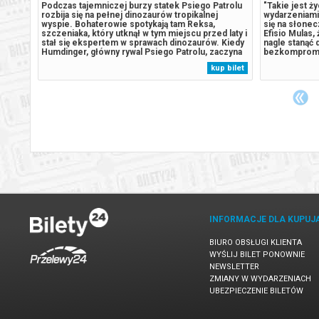
w
Podczas tajemniczej burzy statek Psiego Patrolu
"Takie jest ż
rozbija się na pełnej dinozaurów tropikalnej
wydarzeniami 
wyspie. Bohaterowie spotykają tam Reksa,
się na słone
życie
szczeniaka, który utknął w tym miejscu przed laty i
Efisio Mulas,
stach.
stał się ekspertem w sprawach dinozaurów. Kiedy
nagle stanąć 
jego
Humdinger, główny rywal Psiego Patrolu, zaczyna
bezkomprom
om to
lekkomyślnie eksploatować zasoby naturalne
Niespodziewa
 bilet
kup bilet
co
wyspy, doprowadza do wybuchu ogromnego,
dom i ziemię 
ą,...
uśpionego od lat wulkanu. Psi Patrol...
wchodzą mili
pracy dla loka
INFORMACJE DLA KUPUJ
BIURO OBSŁUGI KLIENTA
WYŚLIJ BILET PONOWNIE
NEWSLETTER
ZMIANY W WYDARZENIACH
UBEZPIECZENIE BILETÓW