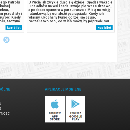
iego Patrolu
U Pucia jak zwykle dużo się dzieje. Spędza wakacje
U Puci
ikalnej
u dziadków na wsi i sadzi swoje pierwsze drzewo,
u dzia
eksa,
a podczas spaceru w parku rusza z Misią na misję
a podc
u przed laty i
ratunkową, by odnaleźć psa sąsiada. Kiedy ich
ratunk
aurów. Kiedy
własny, ukochany Funio gorzej się czuje,
własny
olu, zaczyna
rodzeństwo robi, co w ich mocy, by poprawić mu
rodzeń
aturalne
humor. Wygląda jednak na to, że czas odwiedzić
humor.
kup bilet
kup bilet
omnego,
weterynarza! Emocji nie zabraknie również w
wetery
.
przedszkolu: Pucio pomoże nowej...
przeds
GÓLNE
APLIKACJE MOBILNE
U
S
TNOŚCI