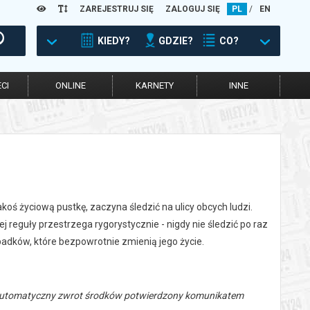
ZAREJESTRUJ SIĘ
ZALOGUJ SIĘ
PL
/
EN
KIEDY?
GDZIE?
CO?
CI
ONLINE
KARNETY
INNE
oś życiową pustkę, zaczyna śledzić na ulicy obcych ludzi.
j reguły przestrzega rygorystycznie - nigdy nie śledzić po raz
ypadków, które bezpowrotnie zmienią jego życie.
 automatyczny zwrot środków potwierdzony komunikatem