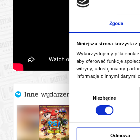
Zgoda
Niniejsza strona korzysta z
Wykorzystujemy pliki cookie 
aby oferować funkcje społecz
witryny, udostępniamy part
informacje z innymi danymi 
Wybór
Inne wydarzenia organizatora
Niezbędne
zgody
Odmowa