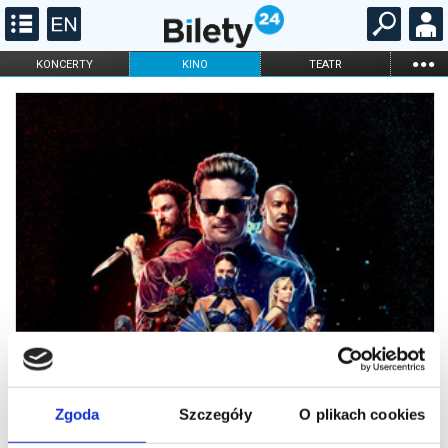
...
KONCERTY
KINO
TEATR
KABARET I
FILHARMONIA
OPERA I BALET
STAND-UP
DLA DZIECI
ONLINE
KARNETY
Zgoda
Szczegóły
O plikach cookies