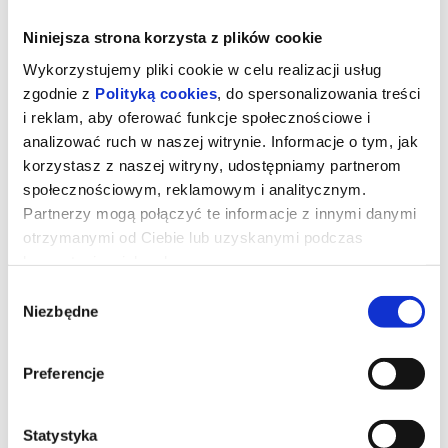
Niniejsza strona korzysta z plików cookie
Wykorzystujemy pliki cookie w celu realizacji usług
zgodnie z
Polityką cookies
, do spersonalizowania treści
i reklam, aby oferować funkcje społecznościowe i
analizować ruch w naszej witrynie. Informacje o tym, jak
korzystasz z naszej witryny, udostępniamy partnerom
społecznościowym, reklamowym i analitycznym.
Partnerzy mogą połączyć te informacje z innymi danymi
otrzymanymi od Ciebie lub uzyskanymi podczas
korzystania z ich usług.
Mortal Kombat II DUB
Wybór
Niezbędne
zgody
Udostępnij
Dominacja Shao Khana (Martyn Ford) wreszcie musi zostać
przerwana. Dlatego mnich Liu Kang (Ludi Lin), była elitarną
Preferencje
żołnierka Sonya Blade (Jessica McNamee), jej mentor Jax Briggs
(Mehcad Brooks) oraz upadły były mistrz MMA Cole Young (Lewis
Tan) ponownie łączą siły, by ocalić Ziemię. Tym razem wsparcia
udziela im Johnny Cage (Karl Urban), a cała grupa rzuca się w wir
Statystyka
brutalnych walk, w których stawką jest coś więcej niż tylko własna