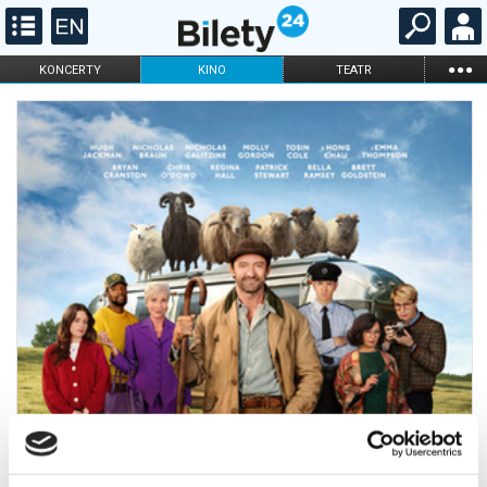
...
KONCERTY
KINO
TEATR
KABARET I
FILHARMONIA
OPERA I BALET
STAND-UP
DLA DZIECI
ONLINE
KARNETY