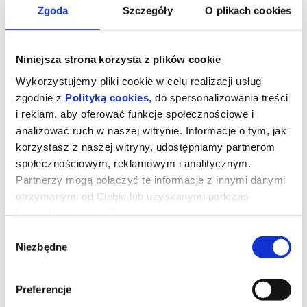
Zgoda
Szczegóły
O plikach cookies
Niniejsza strona korzysta z plików cookie
Wykorzystujemy pliki cookie w celu realizacji usług
zgodnie z
Polityką cookies
, do spersonalizowania treści
i reklam, aby oferować funkcje społecznościowe i
analizować ruch w naszej witrynie. Informacje o tym, jak
korzystasz z naszej witryny, udostępniamy partnerom
społecznościowym, reklamowym i analitycznym.
Partnerzy mogą połączyć te informacje z innymi danymi
Sprawiedliwość owiec
otrzymanymi od Ciebie lub uzyskanymi podczas
korzystania z ich usług.
Wybór
George Hardy (Hugh Jackman) to pasterz, który kocha swoje owce
Niezbędne
zgody
i hoduje je wyłącznie dla wełny. Każdej nocy czyta im na głos
kryminały, udając, że owce je rozumieją, nie podejrzewając, że nie
tylko je rozumieją, ale także godzinami dyskutują o tym, kto jest
sprawcą zbrodni.
Preferencje
Kiedy George zostaje znaleziony martwy w tajemniczych