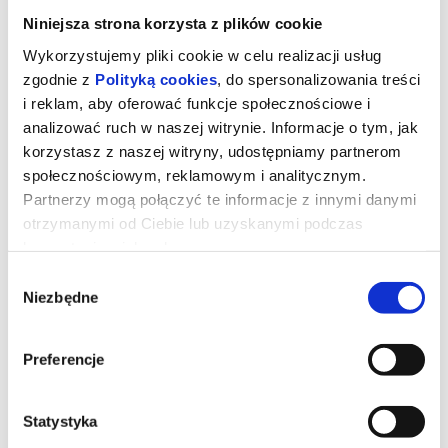
Niniejsza strona korzysta z plików cookie
Wykorzystujemy pliki cookie w celu realizacji usług
zgodnie z
Polityką cookies
, do spersonalizowania treści
i reklam, aby oferować funkcje społecznościowe i
analizować ruch w naszej witrynie. Informacje o tym, jak
korzystasz z naszej witryny, udostępniamy partnerom
społecznościowym, reklamowym i analitycznym.
Partnerzy mogą połączyć te informacje z innymi danymi
otrzymanymi od Ciebie lub uzyskanymi podczas
korzystania z ich usług.
Wybór
OBSESJA
Niezbędne
zgody
Bear (Michael Johnston) platonicznie zakochany w swojej
Preferencje
przyjaciółce Nikki (Inde Navarrette), chce zdobyć serce ukochanej i
postanawia spełnić swoje marzenie za pomocą taniej zabawki
spełniające życzenia "One Wish Willow". Zabawka naprawdę
działa i chłopak otrzymuje dokładnie to, o co prosił, ale wkrótce
Statystyka
odkrywa, że niektóre pragnienia mają mroczną, złowrogą cenę.