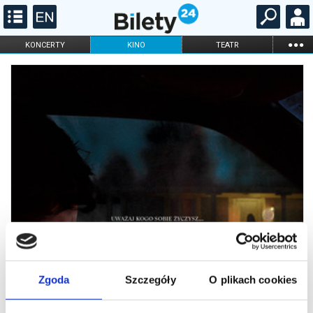
...
KONCERTY
KINO
TEATR
KABARET I
FILHARMONIA
OPERA I BALET
STAND-UP
DLA DZIECI
ONLINE
KARNETY
Zgoda
Szczegóły
O plikach cookies