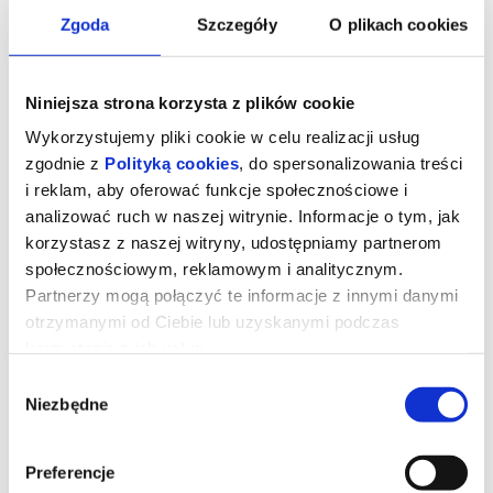
Zgoda
Szczegóły
O plikach cookies
Niniejsza strona korzysta z plików cookie
Wykorzystujemy pliki cookie w celu realizacji usług
zgodnie z
Polityką cookies
, do spersonalizowania treści
i reklam, aby oferować funkcje społecznościowe i
analizować ruch w naszej witrynie. Informacje o tym, jak
korzystasz z naszej witryny, udostępniamy partnerom
społecznościowym, reklamowym i analitycznym.
Partnerzy mogą połączyć te informacje z innymi danymi
Orły republiki (Mała Sala)
otrzymanymi od Ciebie lub uzyskanymi podczas
korzystania z ich usług.
Wybór
George Fahmy (w tej roli Fares Fares) to największa gwiazda
Niezbędne
egipskiego kina - nazywany "faraonem ekranu". Zwraca na niego
zgody
uwagę sam prezydent Egiptu Abd al-Fattah as Sisi, który życzy
sobie, aby gwiazdor zagrał główną rolę w filmie biograficznym,
gloryfikującym prezydenta. Okazuje się, że jest to propozycja nie
do odrzucenia - władza szantażem wymusza na aktorze jej
Preferencje
przyjęcie. Początkowo, jak przystało na gwiazdę, bohater liczy na