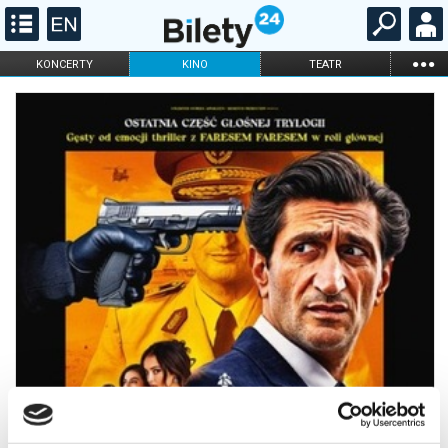
...
KONCERTY
KINO
TEATR
KABARET I
FILHARMONIA
OPERA I BALET
STAND-UP
DLA DZIECI
ONLINE
KARNETY